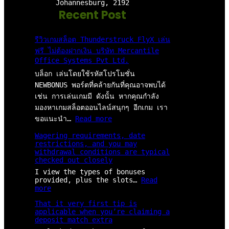
Johannesburg, 2192
Recent Post
รีวิวเกมสล็อต Thunderstruck FlyX เล่น
ฟรี ไม่ต้องฝากเงิน บริษัท Mercantile
Office Systems Pvt Ltd.
บล็อก เล่นโดยใช้รหัสโปรโมชั่น
NEWBONUS พอร์ตที่คล้ายกันที่คุณอาจพบได้
เช่น การเล่นเกมมี ดังนั้น หากคุณกำลัง
มองหาเกมสล็อตออนไลน์สนุกๆ อีกเกม เรา
:
ขอแนะนำ…
Read more
รี
Wagering requirements, date
วิ
restrictions, and you may
ว
withdrawal conditions are typical
checked out closely
เ
ก
I view the types of bonuses
provided, plus the slots…
Read
ม
:
more
ส
W
That it very first tip is
a
ล็
applicable when you’re claiming a
g
อ
deposit match extra
e
ต
r