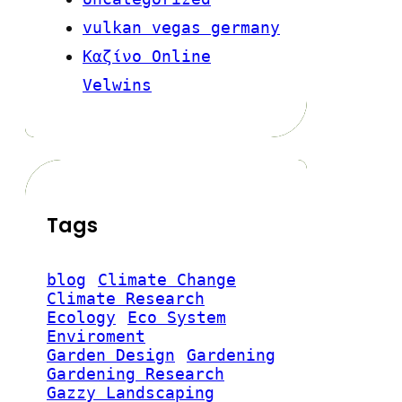
vulkan vegas germany
Καζίνο Online
Velwins
Tags
blog
Climate Change
Climate Research
Ecology
Eco System
Enviroment
Garden Design
Gardening
Gardening Research
Gazzy Landscaping