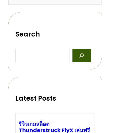
Search
S
e
a
r
c
h
Latest Posts
รีวิวเกมสล็อต
Thunderstruck FlyX เล่นฟรี