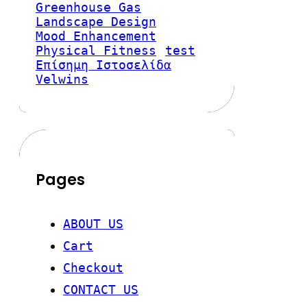
Greenhouse Gas
Landscape Design
Mood Enhancement
Physical Fitness
test
Επίσημη Ιστοσελίδα
Velwins
Pages
ABOUT US
Cart
Checkout
CONTACT US