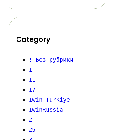
Category
! Без рубрики
1
11
17
1win Turkiye
1winRussia
2
25
3