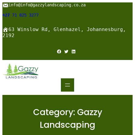
Skip
info@info@gazzylandscaping.co.za
to
content
+27
71 825 3277
63 Winslow Rd, Glenhazel, Johannesburg,
2192
Facebook
Twitter
LinkedIn
Category:
Gazzy
Landscaping