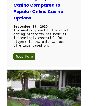
Casino Compared to
Popular Online Casino
Options
September 19, 2025
The evolving world of virtual
gaming platforms has made it
increasingly essential for
players to evaluate various
offerings based on…
Read More