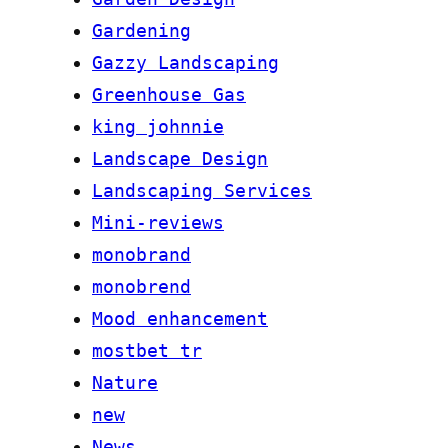
Gardening
Gazzy Landscaping
Greenhouse Gas
king johnnie
Landscape Design
Landscaping Services
Mini-reviews
monobrand
monobrend
Mood enhancement
mostbet tr
Nature
new
News