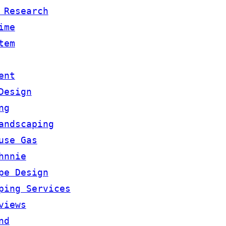
 Research
ime
tem
ent
Design
ng
andscaping
use Gas
hnnie
pe Design
ping Services
views
nd