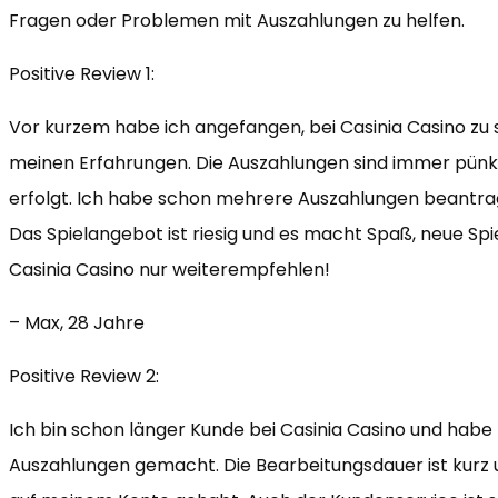
Fragen oder Problemen mit Auszahlungen zu helfen.
Positive Review 1:
Vor kurzem habe ich angefangen, bei Casinia Casino zu s
meinen Erfahrungen. Die Auszahlungen sind immer pünk
erfolgt. Ich habe schon mehrere Auszahlungen beantra
Das Spielangebot ist riesig und es macht Spaß, neue Sp
Casinia Casino nur weiterempfehlen!
– Max, 28 Jahre
Positive Review 2:
Ich bin schon länger Kunde bei Casinia Casino und habe 
Auszahlungen gemacht. Die Bearbeitungsdauer ist kurz 