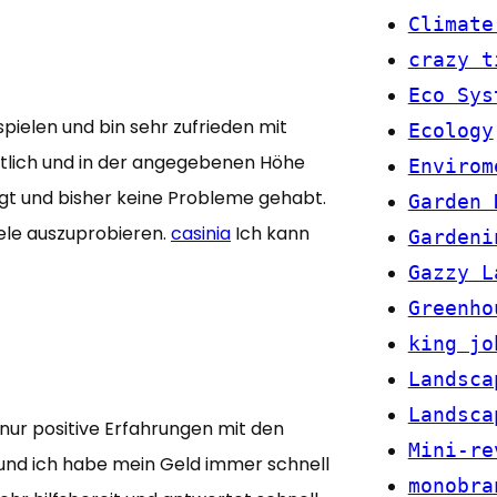
Climate
crazy t
Eco Sys
pielen und bin sehr zufrieden mit
Ecology
tlich und in der angegebenen Höhe
Envirom
gt und bisher keine Probleme gehabt.
Garden 
iele auszuprobieren.
casinia
Ich kann
Gardeni
Gazzy L
Greenho
king jo
Landsca
Landsca
nur positive Erfahrungen mit den
Mini-re
und ich habe mein Geld immer schnell
monobra