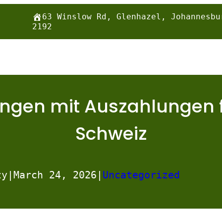
63 Winslow Rd, Glenhazel, Johannesbu
2192
ungen mit Auszahlungen fü
Schweiz
zy
|
March 24, 2026
|
Uncategorized