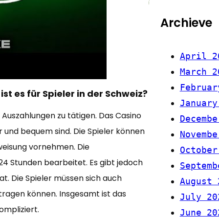
Archieve
April 2
March 2
Februar
st es für Spieler in der Schweiz?
January
ch, Auszahlungen zu tätigen. Das Casino
Decembe
r und bequem sind. Die Spieler können
Novembe
weisung vornehmen. Die
October
4 Stunden bearbeitet. Es gibt jedoch
Septemb
. Die Spieler müssen sich auch
August 
ntragen können. Insgesamt ist das
July 20
mpliziert.
June 20