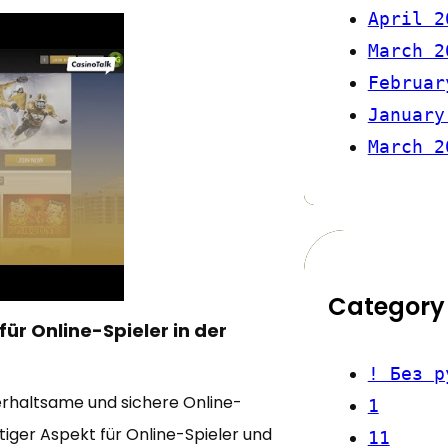
April 2
March 2
Februar
January
March 2
Category
ür Online-Spieler in der
! Без р
terhaltsame und sichere Online-
1
tiger Aspekt für Online-Spieler und
11