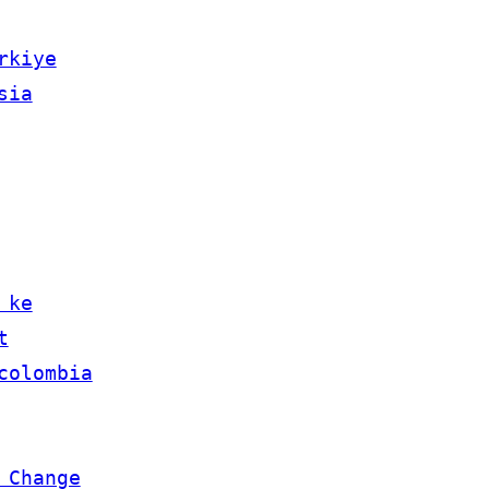
rkiye
sia
 ke
t
colombia
 Change