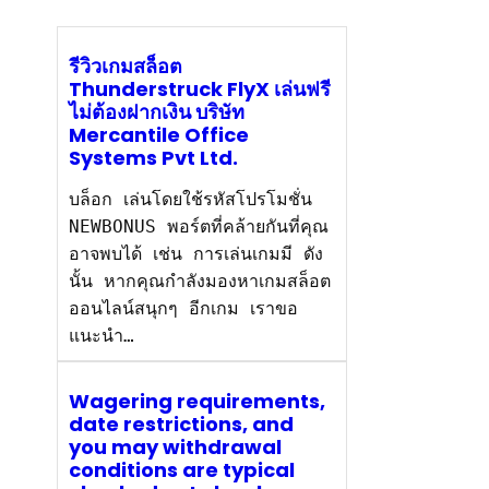
รีวิวเกมสล็อต
Thunderstruck FlyX เล่นฟรี
ไม่ต้องฝากเงิน บริษัท
Mercantile Office
Systems Pvt Ltd.
บล็อก เล่นโดยใช้รหัสโปรโมชั่น
NEWBONUS พอร์ตที่คล้ายกันที่คุณ
อาจพบได้ เช่น การเล่นเกมมี ดัง
นั้น หากคุณกำลังมองหาเกมสล็อต
ออนไลน์สนุกๆ อีกเกม เราขอ
แนะนำ…
Wagering requirements,
date restrictions, and
you may withdrawal
conditions are typical