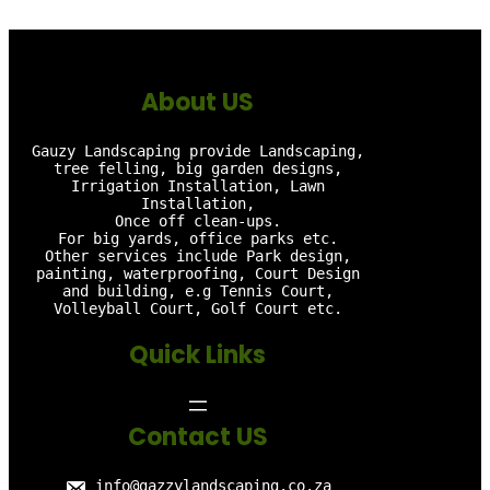
About US
Gauzy Landscaping provide Landscaping,
tree felling, big garden designs,
Irrigation Installation, Lawn
Installation,
Once off clean-ups.
For big yards, office parks etc.
Other services include Park design,
painting, waterproofing, Court Design
and building, e.g Tennis Court,
Volleyball Court, Golf Court etc.
Quick Links
Contact US
info@gazzylandscaping.co.za