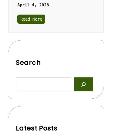
April 4, 2026
Read More
Search
S
e
a
r
c
h
Latest Posts