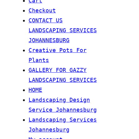
Cart
Checkout
CONTACT US
LANDSCAPING SERVICES
JOHANNESBURG
Creative Pots For
Plants
GALLERY FOR GAZZY
LANDSCAPING SERVICES
HOME
Landscaping Design
Service Johannesburg
Landscaping Services
Johannesburg