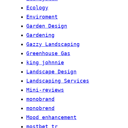
Ecology
Enviroment
Garden Design
Gardening
Gazzy Landscaping
Greenhouse Gas
king johnnie
Landscape Design
Landscaping Services
Mini-reviews
monobrand
monobrend
Mood enhancement
mostbet tr