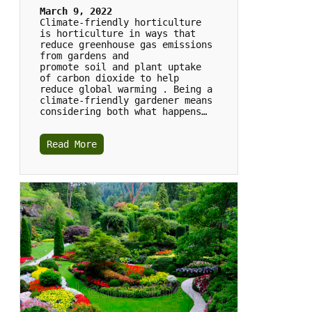
March 9, 2022
Climate-friendly horticulture
is horticulture in ways that
reduce greenhouse gas emissions
from gardens and
promote soil and plant uptake
of carbon dioxide to help
reduce global warming . Being a
climate-friendly gardener means
considering both what happens…
Read More