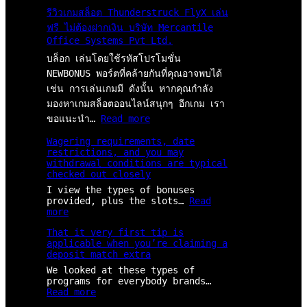
รีวิวเกมสล็อต Thunderstruck FlyX เล่น
ฟรี ไม่ต้องฝากเงิน บริษัท Mercantile
Office Systems Pvt Ltd.
บล็อก เล่นโดยใช้รหัสโปรโมชั่น
NEWBONUS พอร์ตที่คล้ายกันที่คุณอาจพบได้
เช่น การเล่นเกมมี ดังนั้น หากคุณกำลัง
มองหาเกมสล็อตออนไลน์สนุกๆ อีกเกม เรา
:
ขอแนะนำ…
Read more
รี
Wagering requirements, date
วิ
restrictions, and you may
ว
withdrawal conditions are typical
checked out closely
เ
ก
I view the types of bonuses
provided, plus the slots…
Read
ม
:
more
ส
W
That it very first tip is
a
ล็
applicable when you’re claiming a
g
อ
deposit match extra
e
ต
r
We looked at these types of
i
T
programs for everybody brands…
n
h
:
Read more
g
u
T