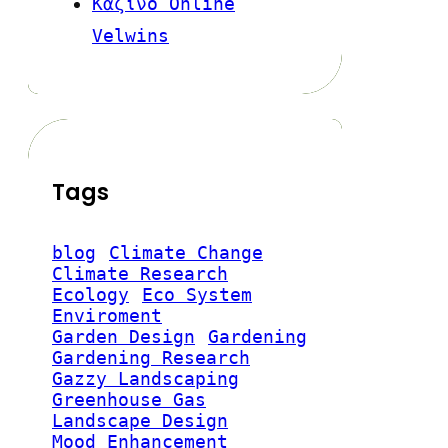
Καζίνο Online
Velwins
Tags
blog
Climate Change
Climate Research
Ecology
Eco System
Enviroment
Garden Design
Gardening
Gardening Research
Gazzy Landscaping
Greenhouse Gas
Landscape Design
Mood Enhancement