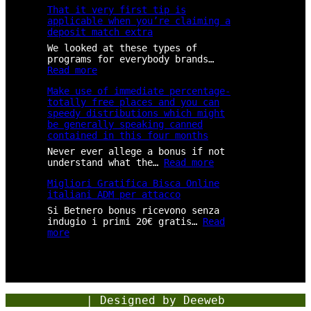
That it very first tip is
a
ล็
applicable when you’re claiming a
g
อ
deposit match extra
e
ต
r
We looked at these types of
i
T
programs for everybody brands…
n
h
:
Read more
g
u
T
r
n
Make use of immediate percentage-
h
e
d
totally free places and you can
a
q
e
speedy distributions which might
t
u
r
be generally speaking canned
i
i
s
contained in this four months
t
r
t
v
Never ever allege a bonus if not
e
r
e
:
understand what the…
Read more
m
u
r
M
e
c
y
Migliori Gratifica Bisca Online
a
n
k
f
italiani ADM per attacco
k
t
F
i
e
Si Betnero bonus ricevono senza
s
l
r
u
indugio i primi 20€ gratis…
,
Read
y
s
s
:
more
d
X
t
e
M
a
เ
t
o
i
t
i
ล่
f
g
e
p
i
l
r
น
i
m
i
e
s
ฟ
m
o
s
| Designed by
Deeweb
a
e
รี
r
t