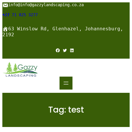
Skip
info@info@gazzylandscaping.co.za
to
content
+27
71 825 3277
63 Winslow Rd, Glenhazel, Johannesburg,
2192
Facebook
Twitter
LinkedIn
Tag:
test