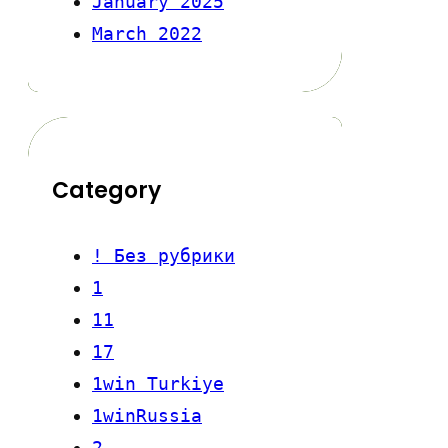
January 2025
March 2022
Category
! Без рубрики
1
11
17
1win Turkiye
1winRussia
2