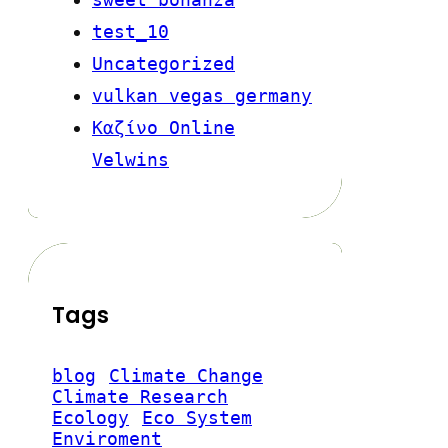
test_10
Uncategorized
vulkan vegas germany
Καζίνο Online
Velwins
Tags
blog
Climate Change
Climate Research
Ecology
Eco System
Enviroment