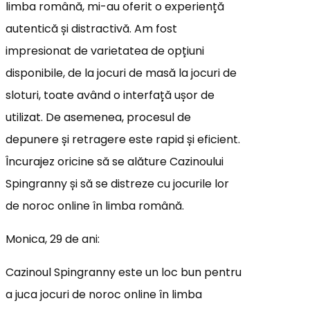
limba română, mi-au oferit o experiență
autentică și distractivă. Am fost
impresionat de varietatea de opțiuni
disponibile, de la jocuri de masă la jocuri de
sloturi, toate având o interfață ușor de
utilizat. De asemenea, procesul de
depunere și retragere este rapid și eficient.
Încurajez oricine să se alăture Cazinoului
Spingranny și să se distreze cu jocurile lor
de noroc online în limba română.
Monica, 29 de ani:
Cazinoul Spingranny este un loc bun pentru
a juca jocuri de noroc online în limba