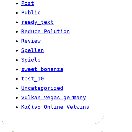
Post
Public
ready_text
Reduce Polution
Review
Spellen
Spiele
sweet bonanza
test_10
Uncategorized
vulkan vegas germany
Καζίνο Online Velwins