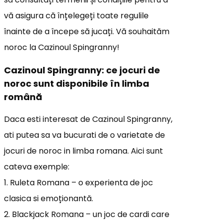
vă asigura că înțelegeți toate regulile
înainte de a începe să jucați. Vă souhaităm
noroc la Cazinoul Spingranny!
Cazinoul Spingranny: ce jocuri de
noroc sunt disponibile în limba
română
Daca esti interesat de Cazinoul Spingranny,
ati putea sa va bucurati de o varietate de
jocuri de noroc in limba romana. Aici sunt
cateva exemple:
1. Ruleta Romana – o experienta de joc
clasica si emoționantă.
2. Blackjack Romana – un joc de cardi care