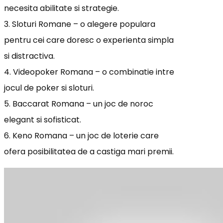
necesita abilitate si strategie.
3. Sloturi Romane – o alegere populara
pentru cei care doresc o experienta simpla
si distractiva.
4. Videopoker Romana – o combinatie intre
jocul de poker si sloturi.
5. Baccarat Romana – un joc de noroc
elegant si sofisticat.
6. Keno Romana – un joc de loterie care
ofera posibilitatea de a castiga mari premii.