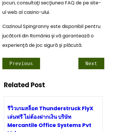
jocuri, consultați secțiunea FAQ de pe site-
ul web al casino-ului.
Cazinoul Spingranny este disponibil pentru
jucătorii din România și vă garantează o
experiență de joc sigură și plăcută.
Previous
Next
Related Post
รีวิวเกมสล็อต Thunderstruck FlyX
เล่นฟรี ไม่ต้องฝากเงิน บริษัท
Mercantile Office Systems Pvt