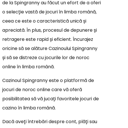
de la Spingranny au făcut un efort de a oferi
o selecție vastă de jocuri în limba română,
ceea ce este o caracteristică unică și
apreciată. În plus, procesul de depunere și
retragere este rapid și eficient. Încurajez
oricine să se alăture Cazinoului Spingranny
și să se distreze cu jocurile lor de noroc
online în limba română.
Cazinoul Spingranny este o platformă de
jocuri de noroc online care vă oferă
posibilitatea să vă jucați favoritele jocuri de
cazino în limba română.
Dacă aveți întrebări despre cont, plăți sau