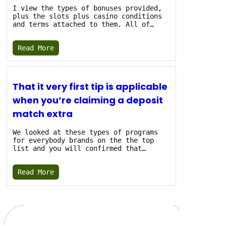
I view the types of bonuses provided,
plus the slots plus casino conditions
and terms attached to them. All of…
Read More
That it very first tip is applicable
when you’re claiming a deposit
match extra
We looked at these types of programs
for everybody brands on the the top
list and you will confirmed that…
Read More