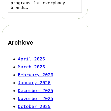
programs for everybody
brands…
Archieve
April 2026
March 2026
February 2026
January 2026
December 2025
November 2025
October 2025