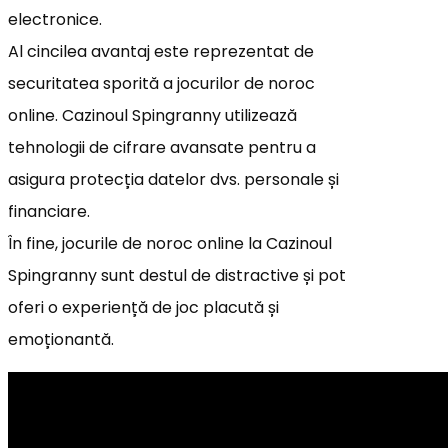
electronice.
Al cincilea avantaj este reprezentat de
securitatea sporită a jocurilor de noroc
online. Cazinoul Spingranny utilizează
tehnologii de cifrare avansate pentru a
asigura protecția datelor dvs. personale și
financiare.
În fine, jocurile de noroc online la Cazinoul
Spingranny sunt destul de distractive și pot
oferi o experiență de joc placută și
emoționantă.