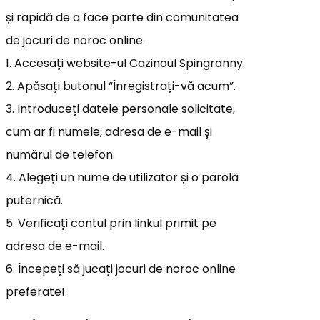
și rapidă de a face parte din comunitatea
de jocuri de noroc online.
1. Accesați website-ul Cazinoul Spingranny.
2. Apăsați butonul “Înregistrați-vă acum”.
3. Introduceți datele personale solicitate,
cum ar fi numele, adresa de e-mail și
numărul de telefon.
4. Alegeți un nume de utilizator și o parolă
puternică.
5. Verificați contul prin linkul primit pe
adresa de e-mail.
6. Începeți să jucați jocuri de noroc online
preferate!