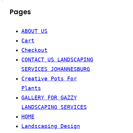
Pages
ABOUT US
Cart
Checkout
CONTACT US LANDSCAPING
SERVICES JOHANNESBURG
Creative Pots For
Plants
GALLERY FOR GAZZY
LANDSCAPING SERVICES
HOME
Landscaping Design