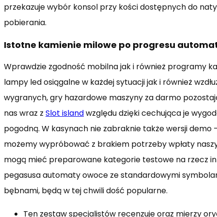
przekazuje wybór konsol przy kości dostępnych do nat
pobierania.
Istotne kamienie milowe po progresu autom
Wprawdzie zgodność mobilna jak i również programy kas
lampy led osiągalne w każdej sytuacji jak i również wzdł
wygranych, gry hazardowe maszyny za darmo pozostają
nas wraz z
Slot island
względu dzięki cechująca je wygod
pogodną. W kasynach nie zabraknie także wersji demo –
możemy wypróbować z brakiem potrzeby wpłaty naszy
mogą mieć preparowane kategorie testowe na rzecz int
pegasusa automaty owoce ze standardowymi symbolami, n
bębnami, będą w tej chwili dość popularne.
Ten zestaw specjalistów recenzuje oraz mierzy or