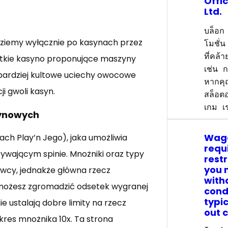
Offi
Ltd.
บล็อก
dziemy wyłącznie po kasynach przez
โมชั่
ที่คล้
stkie kasyno proponujące maszyny
เช่น ก
bardziej kultowe uciechy owocowe
หากคุ
i gwoli kasyn.
สล็อต
เกม เ
synowych
Wag
ach Play’n Jego), jaka umożliwia
requ
wającym spinie. Mnożniki oraz typy
restr
you 
awcy, jednakże główna rzecz
with
możesz zgromadzić odsetek wygranej
cond
typi
 ustalają dobre limity na rzecz
out c
kres mnożnika 10x. Ta strona