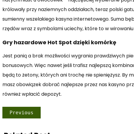
królowały przy naziemnych oddziałach, teraz polski ga
sumienny wszelakiego kasyna internetowego. Suma bęb
rzędów wraz z symbolami uciechy, które to w wirowaniu
Gry hazardowe Hot Spot dzięki komórkę
Jest panią a brak możliwości wygrania prawdziwych pie
bonusowych. Więc nawet jeśli trafisz najlepszą kombina
będą to żetony, których ani trochę nie spieniężysz. By m
masz obowiązek dobrać najlepsze przez nas kasyno przez 
również wpłacić depozyt.
Previous