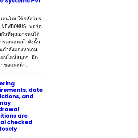
ce Systems Pvt
 เล่นโดยใช้รหัสโปร
น NEWBONUS พอร์ต
ายกันที่คุณอาจพบได้
ารเล่นเกมมี ดังนั้น
ณกำลังมองหาเกม
ออนไลน์สนุกๆ อีก
ราขอแนะนำ…
ering
irements, date
ictions, and
may
drawal
itions are
cal checked
losely