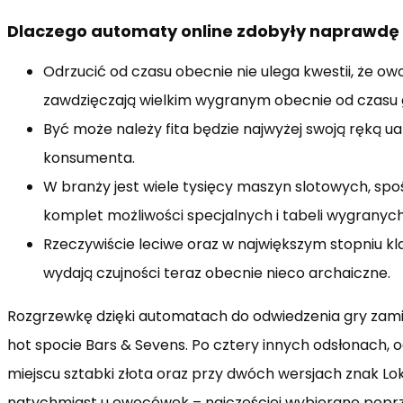
Dlaczego automaty online zdobyły naprawdę 
Odrzucić od czasu obecnie nie ulega kwestii, że o
zawdzięczają wielkim wygranym obecnie od czasu 
Być może należy fita będzie najwyżej swoją ręką u
konsumenta.
W branży jest wiele tysięcy maszyn slotowych, sp
komplet możliwości specjalnych i tabeli wygranych
Rzeczywiście leciwe oraz w największym stopniu k
wydają czujności teraz obecnie nieco archaiczne.
Rozgrzewkę dzięki automatach do odwiedzenia gry za
hot spocie Bars & Sevens. Po cztery innych odsłonach,
miejscu sztabki złota oraz przy dwóch wersjach znak Lo
natychmiast u owocówek – najczęściej wybierane popr