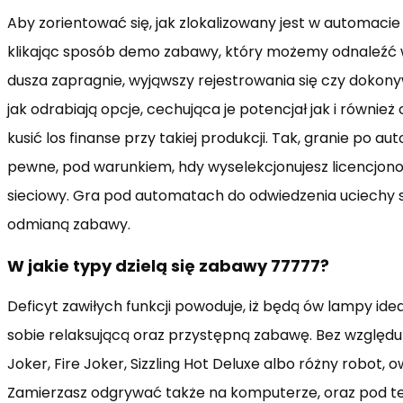
Aby zorientować się, jak zlokalizowany jest w automac
klikając sposób demo zabawy, który możemy odnaleźć w ta
dusza zapragnie, wyjąwszy rejestrowania się czy dokon
jak odrabiają opcje, cechująca je potencjał jak i również 
kusić los finanse przy takiej produkcji. Tak, granie po a
pewne, pod warunkiem, hdy wyselekcjonujesz licencjo
sieciowy. Gra pod automatach do odwiedzenia uciechy s
odmianą zabawy.
W jakie typy dzielą się zabawy 77777?
Deficyt zawiłych funkcji powoduje, iż będą ów lampy ide
sobie relaksującą oraz przystępną zabawę. Bez względu
Joker, Fire Joker, Sizzling Hot Deluxe albo różny robot, 
Zamierzasz odgrywać także na komputerze, oraz pod te