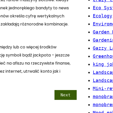
tunek jednorękiego bandyty to news
Eco Sys
nów określa cyfrę wertykalnych
Ecology
 zakładają różnorodne kombinacje.
Envirom
Garden 
Gardeni
niędzy lub co więcej środków
Gazzy L
cję symboli bądź jackpota – jeszcze
Greenho
ieć na afiszu na rzeczywiste finanse,
king jo
internet, utrwalić konto jak i
Landsca
Landsca
Mini-re
Next
monobra
monobre
Mood en