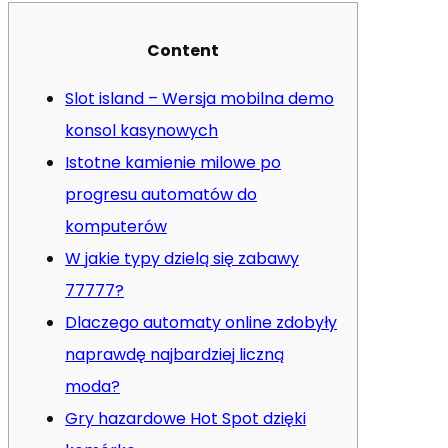
Content
Slot island – Wersja mobilna demo
konsol kasynowych
Istotne kamienie milowe po
progresu automatów do
komputerów
W jakie typy dzielą się zabawy
77777?
Dlaczego automaty online zdobyły
naprawdę najbardziej liczną
moda?
Gry hazardowe Hot Spot dzięki