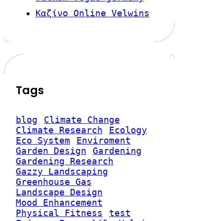
Καζίνο Online Velwins
Tags
blog
Climate Change
Climate Research
Ecology
Eco System
Enviroment
Garden Design
Gardening
Gardening Research
Gazzy Landscaping
Greenhouse Gas
Landscape Design
Mood Enhancement
Physical Fitness
test