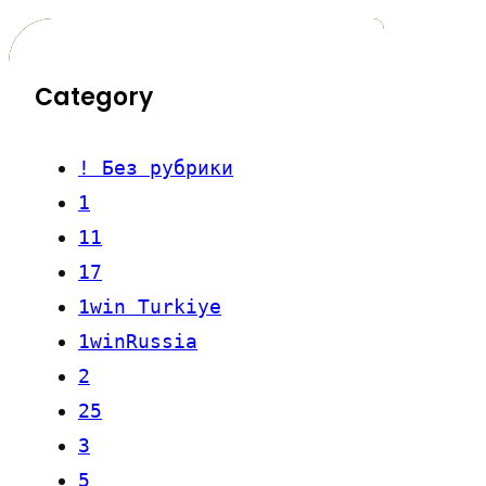
Category
! Без рубрики
1
11
17
1win Turkiye
1winRussia
2
25
3
5