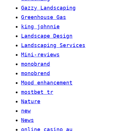
Gazzy Landscaping
Greenhouse Gas
king johnnie
Landscape Design
Landscaping Services
Mini-reviews
monobrand
monobrend
Mood enhancement
mostbet tr
Nature
new
News
online casino au