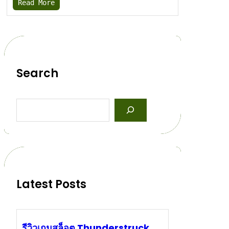
Read More
Search
S
e
a
r
c
h
Latest Posts
รีวิวเกมสล็อต Thunderstruck