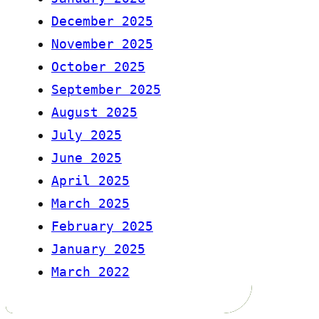
December 2025
November 2025
October 2025
September 2025
August 2025
July 2025
June 2025
April 2025
March 2025
February 2025
January 2025
March 2022