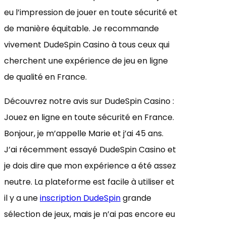
eu l’impression de jouer en toute sécurité et
de manière équitable. Je recommande
vivement DudeSpin Casino à tous ceux qui
cherchent une expérience de jeu en ligne
de qualité en France.
Découvrez notre avis sur DudeSpin Casino :
Jouez en ligne en toute sécurité en France.
Bonjour, je m’appelle Marie et j’ai 45 ans.
J’ai récemment essayé DudeSpin Casino et
je dois dire que mon expérience a été assez
neutre. La plateforme est facile à utiliser et
il y a une
inscription DudeSpin
grande
sélection de jeux, mais je n’ai pas encore eu