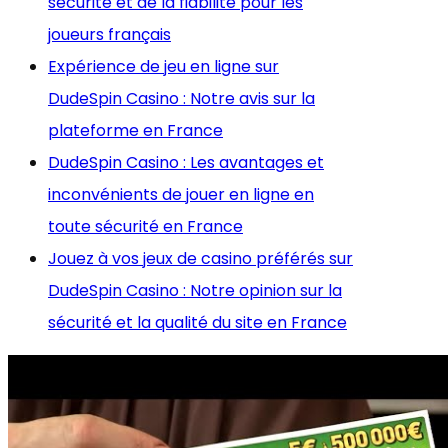
sécurité et de la fiabilité pour les
joueurs français
Expérience de jeu en ligne sur
DudeSpin Casino : Notre avis sur la
plateforme en France
DudeSpin Casino : Les avantages et
inconvénients de jouer en ligne en
toute sécurité en France
Jouez à vos jeux de casino préférés sur
DudeSpin Casino : Notre opinion sur la
sécurité et la qualité du site en France