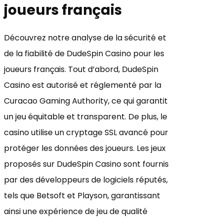
joueurs français
Découvrez notre analyse de la sécurité et
de la fiabilité de DudeSpin Casino pour les
joueurs français. Tout d’abord, DudeSpin
Casino est autorisé et réglementé par la
Curacao Gaming Authority, ce qui garantit
un jeu équitable et transparent. De plus, le
casino utilise un cryptage SSL avancé pour
protéger les données des joueurs. Les jeux
proposés sur DudeSpin Casino sont fournis
par des développeurs de logiciels réputés,
tels que Betsoft et Playson, garantissant
ainsi une expérience de jeu de qualité