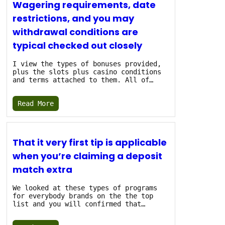
Wagering requirements, date
restrictions, and you may
withdrawal conditions are
typical checked out closely
I view the types of bonuses provided,
plus the slots plus casino conditions
and terms attached to them. All of…
Read More
That it very first tip is applicable
when you’re claiming a deposit
match extra
We looked at these types of programs
for everybody brands on the the top
list and you will confirmed that…