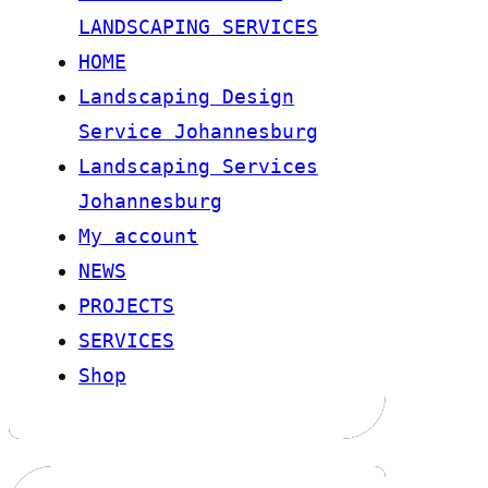
LANDSCAPING SERVICES
HOME
Landscaping Design
Service Johannesburg
Landscaping Services
Johannesburg
My account
NEWS
PROJECTS
SERVICES
Shop