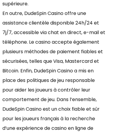
supérieure.
En outre, DudeSpin Casino offre une
assistance clientèle disponible 24h/24 et
7j/7, accessible via chat en direct, e-mail et
téléphone. Le casino accepte également
plusieurs méthodes de paiement fiables et
sécurisées, telles que Visa, Mastercard et
Bitcoin. Enfin, DudeSpin Casino a mis en
place des politiques de jeu responsable
pour aider les joueurs à contrôler leur
comportement de jeu. Dans l’ensemble,
DudeSpin Casino est un choix fiable et sûr
pour les joueurs français à la recherche
d’une expérience de casino en ligne de