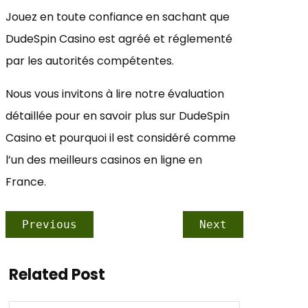
Jouez en toute confiance en sachant que
DudeSpin Casino est agréé et réglementé
par les autorités compétentes.
Nous vous invitons à lire notre évaluation
détaillée pour en savoir plus sur DudeSpin
Casino et pourquoi il est considéré comme
l’un des meilleurs casinos en ligne en
France.
Previous
Next
Related Post