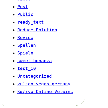
Post
Public
ready_text
Reduce Polution
Review
Spellen
Spiele
sweet bonanza
test_10
Uncategorized
vulkan vegas germany
Καζίνο Online Velwins