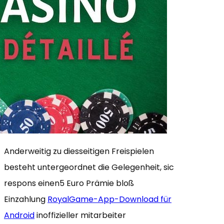
Anderweitig zu diesseitigen Freispielen
besteht untergeordnet die Gelegenheit, sic
respons einen5 Euro Prämie bloß
Einzahlung
RoyalGame-App-Download für
Android
inoffizieller mitarbeiter