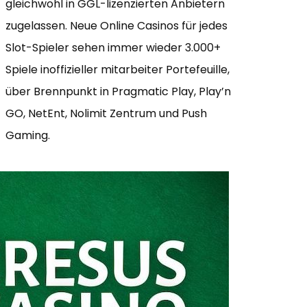
gleichwohl in GGL-lizenzierten Anbietern
zugelassen. Neue Online Casinos für jedes
Slot-Spieler sehen immer wieder 3.000+
Spiele inoffizieller mitarbeiter Portefeuille,
über Brennpunkt in Pragmatic Play, Play’n
GO, NetEnt, Nolimit Zentrum und Push
Gaming.