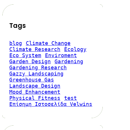
Tags
blog
Climate Change
Climate Research
Ecology
Eco System
Enviroment
Garden Design
Gardening
Gardening Research
Gazzy Landscaping
Greenhouse Gas
Landscape Design
Mood Enhancement
Physical Fitness
test
Επίσημη Ιστοσελίδα Velwins