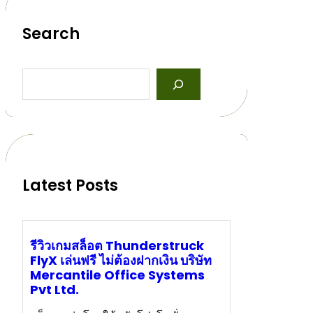
Search
S
e
a
r
c
h
Latest Posts
รีวิวเกมสล็อต Thunderstruck
FlyX เล่นฟรี ไม่ต้องฝากเงิน บริษัท
Mercantile Office Systems
Pvt Ltd.