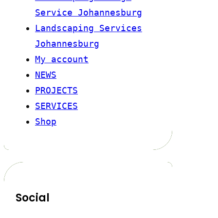
Service Johannesburg
Landscaping Services
Johannesburg
My account
NEWS
PROJECTS
SERVICES
Shop
Social