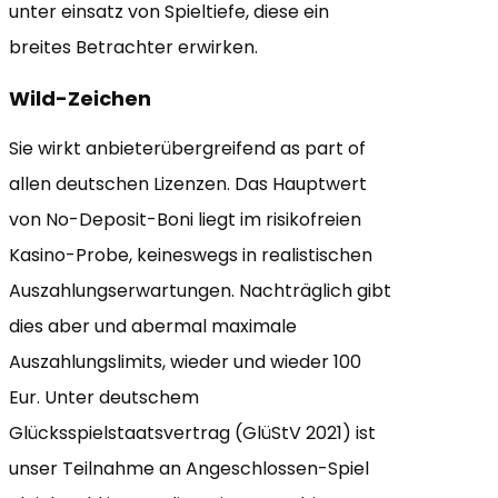
unter einsatz von Spieltiefe, diese ein
breites Betrachter erwirken.
Wild-Zeichen
Sie wirkt anbieterübergreifend as part of
allen deutschen Lizenzen. Das Hauptwert
von No-Deposit-Boni liegt im risikofreien
Kasino-Probe, keineswegs in realistischen
Auszahlungserwartungen. Nachträglich gibt
dies aber und abermal maximale
Auszahlungslimits, wieder und wieder 100
Eur. Unter deutschem
Glücksspielstaatsvertrag (GlüStV 2021) ist
unser Teilnahme an Angeschlossen-Spiel