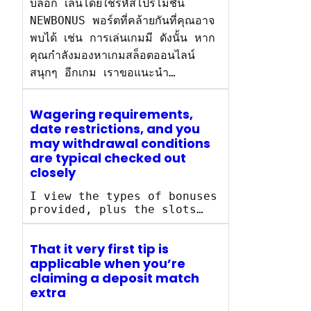
บล็อก เล่นโดยใช้รหัสโปรโมชั่น
NEWBONUS พอร์ตที่คล้ายกันที่คุณอาจ
พบได้ เช่น การเล่นเกมมี ดังนั้น หาก
คุณกำลังมองหาเกมสล็อตออนไลน์
สนุกๆ อีกเกม เราขอแนะนำ…
Wagering requirements,
date restrictions, and you
may withdrawal conditions
are typical checked out
closely
I view the types of bonuses
provided, plus the slots…
That it very first tip is
applicable when you’re
claiming a deposit match
extra