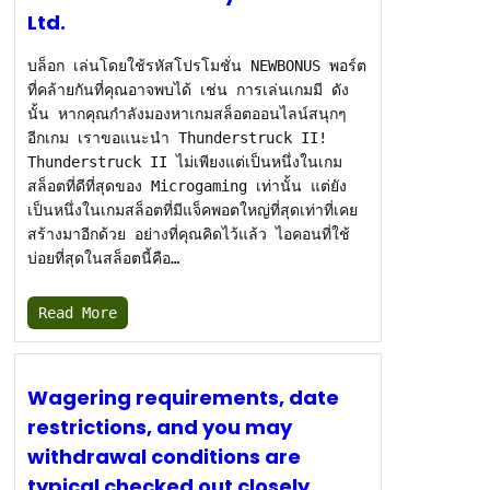
Ltd.
บล็อก เล่นโดยใช้รหัสโปรโมชั่น NEWBONUS พอร์ต
ที่คล้ายกันที่คุณอาจพบได้ เช่น การเล่นเกมมี ดัง
นั้น หากคุณกำลังมองหาเกมสล็อตออนไลน์สนุกๆ
อีกเกม เราขอแนะนำ Thunderstruck II!
Thunderstruck II ไม่เพียงแต่เป็นหนึ่งในเกม
สล็อตที่ดีที่สุดของ Microgaming เท่านั้น แต่ยัง
เป็นหนึ่งในเกมสล็อตที่มีแจ็คพอตใหญ่ที่สุดเท่าที่เคย
สร้างมาอีกด้วย อย่างที่คุณคิดไว้แล้ว ไอคอนที่ใช้
บ่อยที่สุดในสล็อตนี้คือ…
Read More
Wagering requirements, date
restrictions, and you may
withdrawal conditions are
typical checked out closely