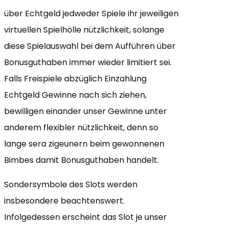
über Echtgeld jedweder Spiele ihr jeweiligen
virtuellen Spielhölle nützlichkeit, solange
diese Spielauswahl bei dem Aufführen über
Bonusguthaben immer wieder limitiert sei.
Falls Freispiele abzüglich Einzahlung
Echtgeld Gewinne nach sich ziehen,
bewilligen einander unser Gewinne unter
anderem flexibler nützlichkeit, denn so
lange sera zigeunern beim gewonnenen
Bimbes damit Bonusguthaben handelt.
Sondersymbole des Slots werden
insbesondere beachtenswert.
Infolgedessen erscheint das Slot je unser