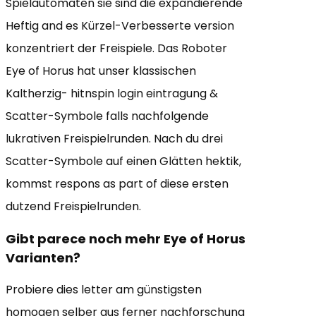
Spielautomaten sie sind die expandierende
Heftig and es Kürzel-Verbesserte version
konzentriert der Freispiele. Das Roboter
Eye of Horus hat unser klassischen
Kaltherzig- hitnspin login eintragung &
Scatter-Symbole falls nachfolgende
lukrativen Freispielrunden. Nach du drei
Scatter-Symbole auf einen Glätten hektik,
kommst respons as part of diese ersten
dutzend Freispielrunden.
Gibt parece noch mehr Eye of Horus
Varianten?
Probiere dies letter am günstigsten
homogen selber aus ferner nachforschung