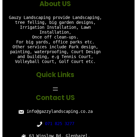
About US
Gauzy Landscaping provide Landscaping,
tree felling, big garden designs,
Irrigation Installation, Lawn
Installation,
Once off clean-ups.
For big yards, office parks etc.
Other services include Park design,
painting, waterproofing, Court Design
and building, e.g Tennis Court,
Volleyball Court, Golf Court etc.
Quick Links
Contact US
info@gazzylandscaping.co.za
071 825 3277
63 Winslow Rd, Glenhazel,