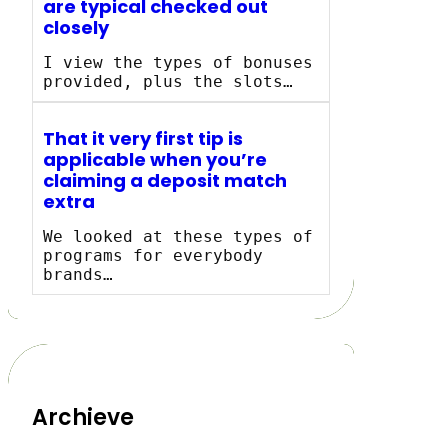
are typical checked out
closely
I view the types of bonuses
provided, plus the slots…
That it very first tip is
applicable when you’re
claiming a deposit match
extra
We looked at these types of
programs for everybody
brands…
Archieve