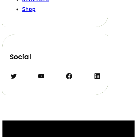
Shop
Social
Twitter
YouTube
Facebook
LinkedIn