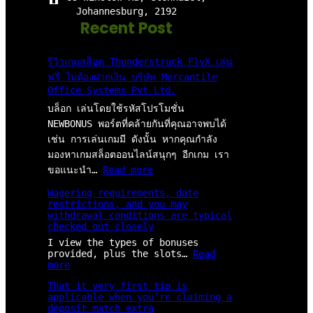
Johannesburg, 2192
Recent Post
รีวิวเกมสล็อต Thunderstruck FlyX เล่น
ฟรี ไม่ต้องฝากเงิน บริษัท Mercantile
Office Systems Pvt Ltd.
บล็อก เล่นโดยใช้รหัสโปรโมชั่น
NEWBONUS พอร์ตที่คล้ายกันที่คุณอาจพบได้
เช่น การเล่นเกมมี ดังนั้น หากคุณกำลัง
มองหาเกมสล็อตออนไลน์สนุกๆ อีกเกม เรา
:
ขอแนะนำ…
Read more
รี
Wagering requirements, date
วิ
restrictions, and you may
ว
withdrawal conditions are typical
checked out closely
เ
ก
I view the types of bonuses
provided, plus the slots…
Read
ม
:
more
ส
W
That it very first tip is
a
ล็
applicable when you’re claiming a
g
อ
deposit match extra
e