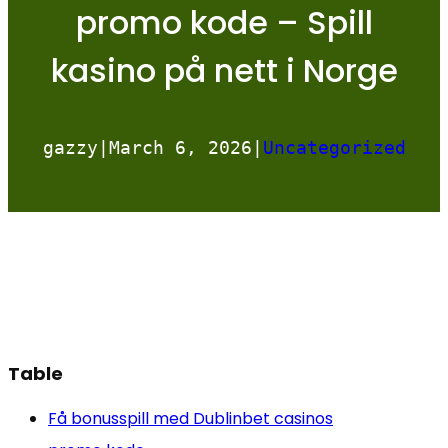
promo kode – Spill
kasino på nett i Norge
gazzy
|
March 6, 2026
|
Uncategorized
Table
Få bonusspill med Dublinbet casinos