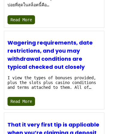
บ่อยที่สุดในสล็อตนี้คือ…
Read More
Wagering requirements, date
restrictions, and you may
withdrawal conditions are
typical checked out closely
I view the types of bonuses provided,
plus the slots plus casino conditions
and terms attached to them. All of…
Read More
That it very first tip is applicable
when you’re claiming a deposit