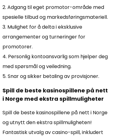
2. Adgang til eget promotor-område med
spesielle tilbud og markedsføringsmateriell.
3. Mulighet for å delta i eksklusive
arrangementer og turneringer for
promotorer.
4. Personlig kontoansvarlig som hjelper deg
med spørsmål og veiledning.
5. Snar og sikker betaling av provisjoner.
Spill de beste kasinospillene på nett
i Norge med ekstra spillmuligheter
Spill de beste kasinospillene på nett i Norge
og utnytt den ekstra spillmuligheten!
Fantastisk utvalg av casino-spill, inkludert