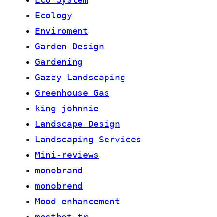
Ecology
Enviroment
Garden Design
Gardening
Gazzy Landscaping
Greenhouse Gas
king johnnie
Landscape Design
Landscaping Services
Mini-reviews
monobrand
monobrend
Mood enhancement
mostbet tr