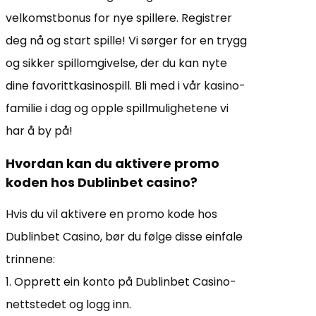
velkomstbonus for nye spillere. Registrer
deg nå og start spille! Vi sørger for en trygg
og sikker spillomgivelse, der du kan nyte
dine favorittkasinospill. Bli med i vår kasino-
familie i dag og opple spillmulighetene vi
har å by på!
Hvordan kan du aktivere promo
koden hos Dublinbet casino?
Hvis du vil aktivere en promo kode hos
Dublinbet Casino, bør du følge disse einfale
trinnene:
1. Opprett ein konto på Dublinbet Casino-
nettstedet og logg inn.