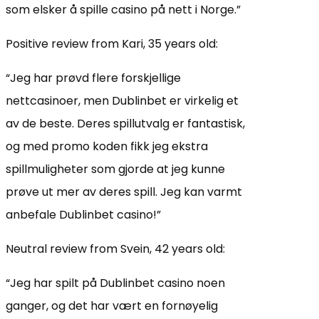
som elsker å spille casino på nett i Norge.”
Positive review from Kari, 35 years old:
“Jeg har prøvd flere forskjellige
nettcasinoer, men Dublinbet er virkelig et
av de beste. Deres spillutvalg er fantastisk,
og med promo koden fikk jeg ekstra
spillmuligheter som gjorde at jeg kunne
prøve ut mer av deres spill. Jeg kan varmt
anbefale Dublinbet casino!”
Neutral review from Svein, 42 years old:
“Jeg har spilt på Dublinbet casino noen
ganger, og det har vært en fornøyelig