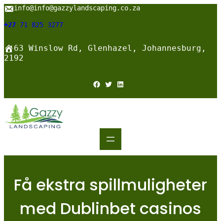
Skip
info@info@gazzylandscaping.co.za
to
content
+27
71 825 3277
63 Winslow Rd, Glenhazel, Johannesburg,
2192
Facebook
Twitter
LinkedIn
Få ekstra spillmuligheter
med Dublinbet casinos