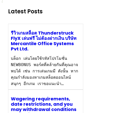
Latest Posts
รีวิวเกมสล็อต Thunderstruck
FlyX เล่นฟรี ไม่ต้องฝากเงิน บริษัท
Mercantile Office Systems
Pvt Ltd.
บล็อก เล่นโดยใช้รหัสโปรโมชั่น
NEWBONUS พอร์ตที่คล้ายกันที่คุณอาจ
พบได้ เช่น การเล่นเกมมี ดังนั้น หาก
คุณกำลังมองหาเกมสล็อตออนไลน์
สนุกๆ อีกเกม เราขอแนะนำ…
Wagering requirements,
date restrictions, and you
may withdrawal conditions