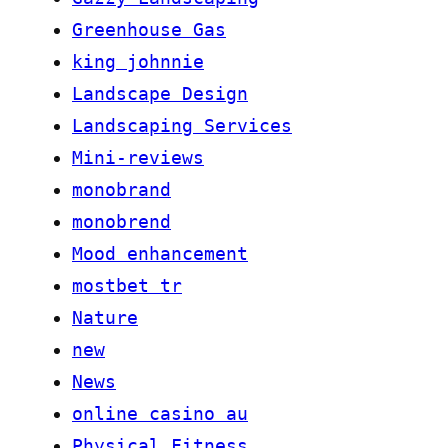
Greenhouse Gas
king johnnie
Landscape Design
Landscaping Services
Mini-reviews
monobrand
monobrend
Mood enhancement
mostbet tr
Nature
new
News
online casino au
Physical Fitness