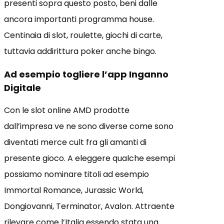
presenti sopra questo posto, beni dalle
ancora importanti programma house.
Centinaia di slot, roulette, giochi di carte,
tuttavia addirittura poker anche bingo.
Ad esempio togliere l’app Inganno
Digitale
Con le slot online AMD prodotte
dall’impresa ve ne sono diverse come sono
diventati merce cult fra gli amanti di
presente gioco. A eleggere qualche esempi
possiamo nominare titoli ad esempio
Immortal Romance, Jurassic World,
Dongiovanni, Terminator, Avalon. Attraente
rilevare come l’Italia essendo stata una