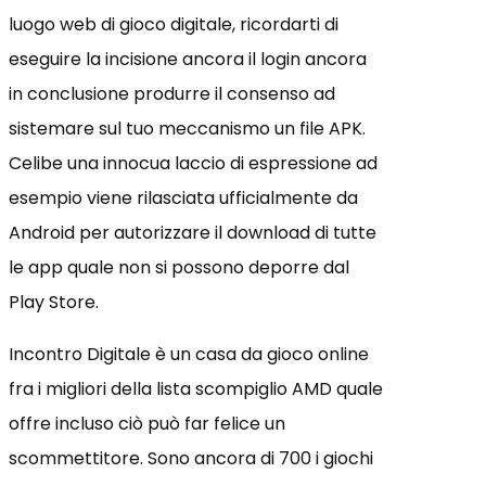
luogo web di gioco digitale, ricordarti di
eseguire la incisione ancora il login ancora
in conclusione produrre il consenso ad
sistemare sul tuo meccanismo un file APK.
Celibe una innocua laccio di espressione ad
esempio viene rilasciata ufficialmente da
Android per autorizzare il download di tutte
le app quale non si possono deporre dal
Play Store.
Incontro Digitale è un casa da gioco online
fra i migliori della lista scompiglio AMD quale
offre incluso ciò può far felice un
scommettitore. Sono ancora di 700 i giochi