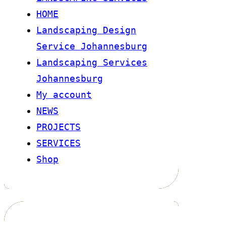
HOME
Landscaping Design
Service Johannesburg
Landscaping Services
Johannesburg
My account
NEWS
PROJECTS
SERVICES
Shop