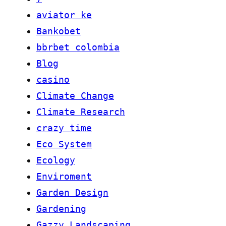
aviator ke
Bankobet
bbrbet colombia
Blog
casino
Climate Change
Climate Research
crazy time
Eco System
Ecology
Enviroment
Garden Design
Gardening
Gazzy Landscaping