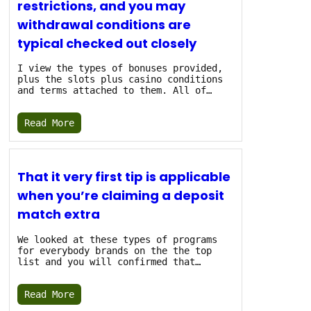
restrictions, and you may
withdrawal conditions are
typical checked out closely
I view the types of bonuses provided,
plus the slots plus casino conditions
and terms attached to them. All of…
Read More
That it very first tip is applicable
when you’re claiming a deposit
match extra
We looked at these types of programs
for everybody brands on the the top
list and you will confirmed that…
Read More