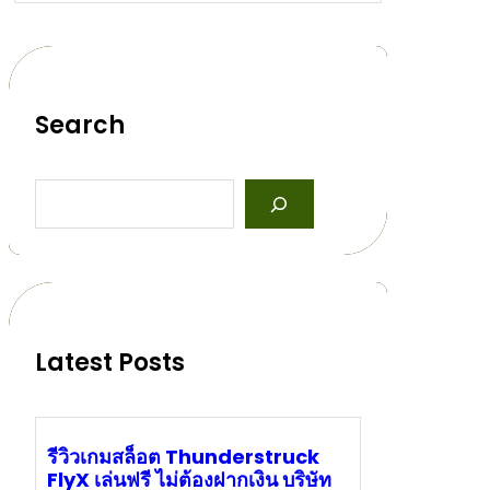
Search
S
e
a
r
c
h
Latest Posts
รีวิวเกมสล็อต Thunderstruck
FlyX เล่นฟรี ไม่ต้องฝากเงิน บริษัท