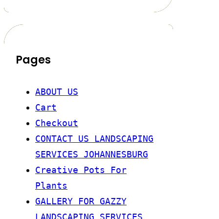
Pages
ABOUT US
Cart
Checkout
CONTACT US LANDSCAPING
SERVICES JOHANNESBURG
Creative Pots For
Plants
GALLERY FOR GAZZY
LANDSCAPING SERVICES