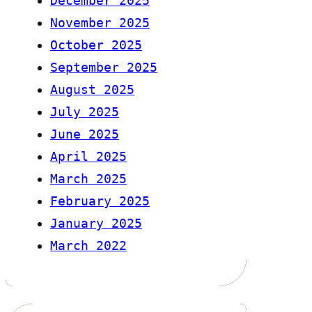
December 2025
November 2025
October 2025
September 2025
August 2025
July 2025
June 2025
April 2025
March 2025
February 2025
January 2025
March 2022