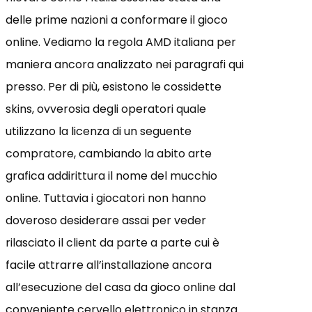
delle prime nazioni a conformare il gioco
online. Vediamo la regola AMD italiana per
maniera ancora analizzato nei paragrafi qui
presso. Per di più, esistono le cossidette
skins, ovverosia degli operatori quale
utilizzano la licenza di un seguente
compratore, cambiando la abito arte
grafica addirittura il nome del mucchio
online. Tuttavia i giocatori non hanno
doveroso desiderare assai per veder
rilasciato il client da parte a parte cui è
facile attrarre all’installazione ancora
all’esecuzione del casa da gioco online dal
conveniente cervello elettronico in stanza.