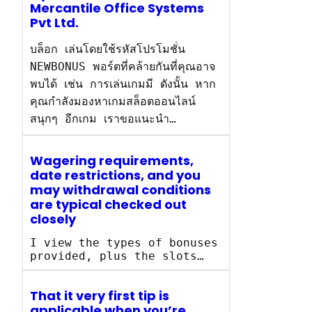
Mercantile Office Systems
Pvt Ltd.
บล็อก เล่นโดยใช้รหัสโปรโมชั่น
NEWBONUS พอร์ตที่คล้ายกันที่คุณอาจ
พบได้ เช่น การเล่นเกมมี ดังนั้น หาก
คุณกำลังมองหาเกมสล็อตออนไลน์
สนุกๆ อีกเกม เราขอแนะนำ…
Wagering requirements,
date restrictions, and you
may withdrawal conditions
are typical checked out
closely
I view the types of bonuses
provided, plus the slots…
That it very first tip is
applicable when you’re