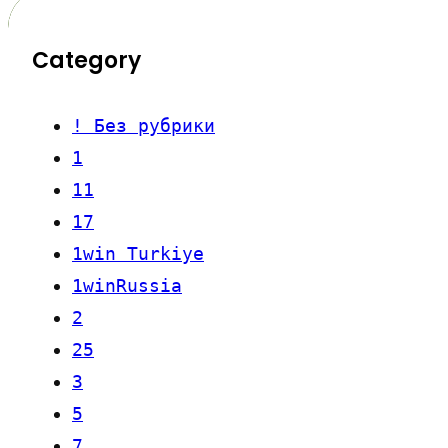
Category
! Без рубрики
1
11
17
1win Turkiye
1winRussia
2
25
3
5
7