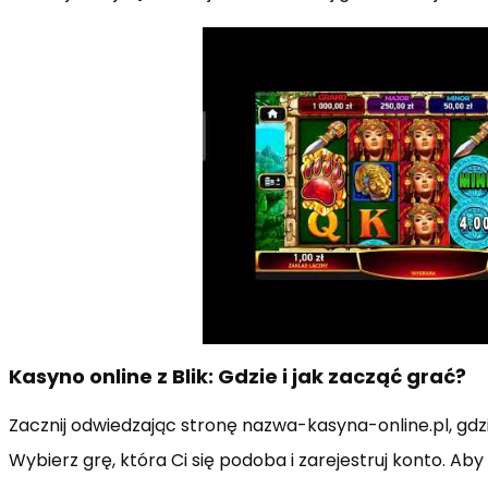
Kasyno online z Blik: Gdzie i jak zacząć grać?
Zacznij odwiedzając stronę nazwa-kasyna-online.pl, gdzie
Wybierz grę, która Ci się podoba i zarejestruj konto. 