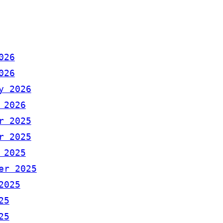
026
026
y 2026
 2026
r 2025
r 2025
 2025
er 2025
2025
25
25