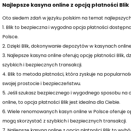
Najlepsze kasyna online z opcją płatności Blik
Oto siedem zdań w języku polskim na temat najlepszych o
1. Blik to bezpieczna i wygodna opcja płatności dostępn
Polsce.
2. Dzięki Blik, dokonywanie depozytów w kasynach online 
3. Najlepsze kasyna online oferują opcję płatności Blik,
szybkich i bezpiecznych transakcji.
4. Blik to metoda płatności, która zyskuje na popularnośc
swojej prostocie i bezpieczeństwu.
5. Jeśli szukasz bezpiecznego i wygodnego sposobu n
online, to opcja płatności Blik jest idealna dla Ciebie.
6. Wiele renomowanych kasyn online w Polsce oferuje opc
mogą skorzystać z szybkich i bezpiecznych transakcji.
7. Najlepsze kasyna online z opcją płatności Blik to wybó