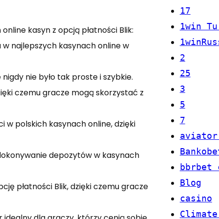
17
1win Tu
nline kasyn z opcją płatności Blik:
1winRus
a w najlepszych kasynach online w
2
25
nigdy nie było tak proste i szybkie.
3
 dzięki czemu gracze mogą skorzystać z
5
7
i w polskich kasynach online, dzięki
aviator
Bankobe
a dokonywanie depozytów w kasynach
bbrbet 
Blog
ję płatności Blik, dzięki czemu gracze
casino
Climate
r idealny dla graczy, którzy cenią sobie