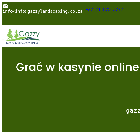
Skip
+27
71 825 3277
to
info@info@gazzylandscaping.co.za
content
Grać w kasynie online
gaz