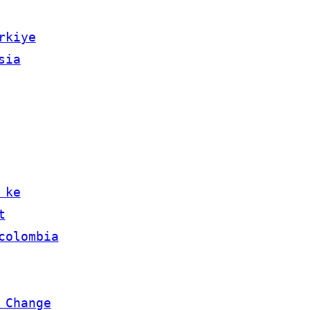
rkiye
sia
 ke
t
colombia
 Change