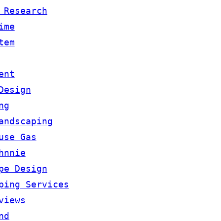
 Research
ime
tem
ent
Design
ng
andscaping
use Gas
hnnie
pe Design
ping Services
views
nd