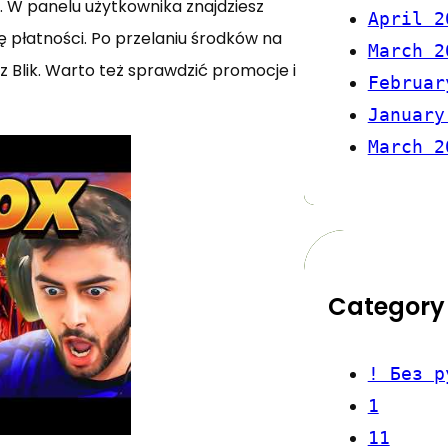
e. W panelu użytkownika znajdziesz
April 2
 płatności. Po przelaniu środków na
March 2
 Blik. Warto też sprawdzić promocje i
Februar
January
March 2
Category
! Без р
1
11