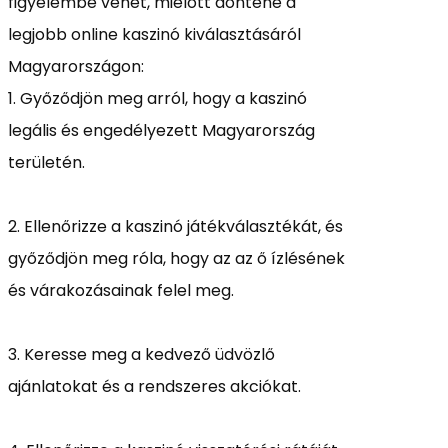
figyelembe vehet, mielőtt döntene a
legjobb online kaszinó kiválasztásáról
Magyarországon:
1. Győződjön meg arról, hogy a kaszinó
legális és engedélyezett Magyarország
területén.
2. Ellenőrizze a kaszinó játékválasztékát, és
győződjön meg róla, hogy az az ő ízlésének
és várakozásainak felel meg.
3. Keresse meg a kedvező üdvözlő
ajánlatokat és a rendszeres akciókat.