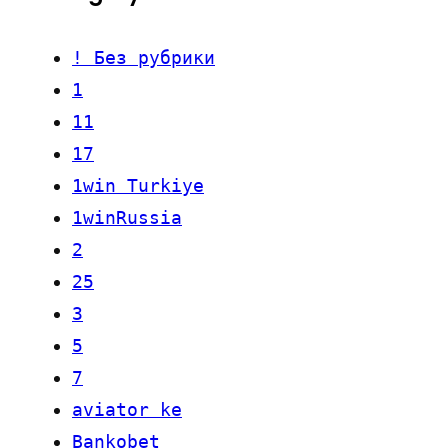
! Без рубрики
1
11
17
1win Turkiye
1winRussia
2
25
3
5
7
aviator ke
Bankobet