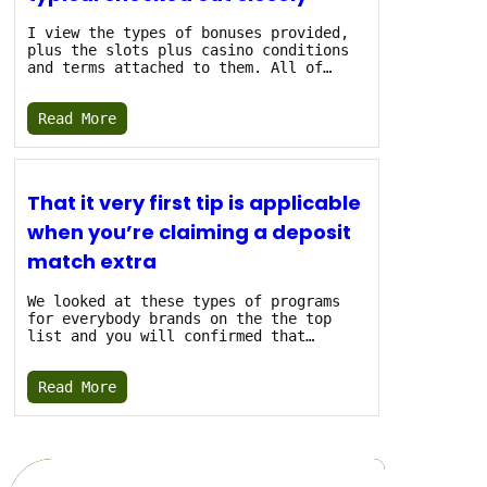
I view the types of bonuses provided,
plus the slots plus casino conditions
and terms attached to them. All of…
Read More
That it very first tip is applicable
when you’re claiming a deposit
match extra
We looked at these types of programs
for everybody brands on the the top
list and you will confirmed that…
Read More