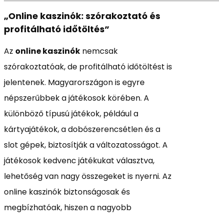
„Online kaszinók: szórakoztató és
profitálható időtöltés”
Az
online kaszinók
nemcsak
szórakoztatóak, de profitálható időtöltést is
jelentenek. Magyarországon is egyre
népszerűbbek a játékosok körében. A
különböző típusú játékok, például a
kártyajátékok, a dobószerencsétlen és a
slot gépek, biztosítják a változatosságot. A
játékosok kedvenc játékukat választva,
lehetőség van nagy összegeket is nyerni. Az
online kaszinók biztonságosak és
megbízhatóak, hiszen a nagyobb