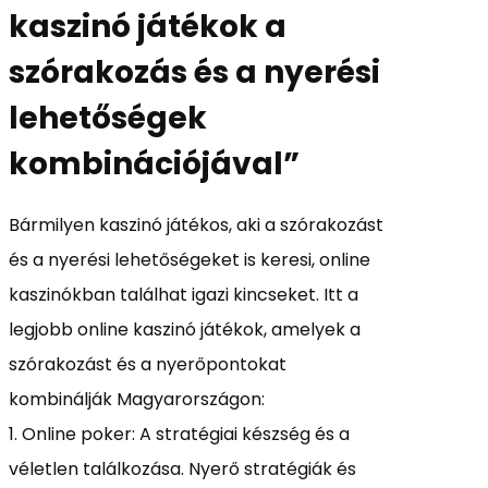
kaszinó játékok a
szórakozás és a nyerési
lehetőségek
kombinációjával”
Bármilyen kaszinó játékos, aki a szórakozást
és a nyerési lehetőségeket is keresi, online
kaszinókban találhat igazi kincseket. Itt a
legjobb online kaszinó játékok, amelyek a
szórakozást és a nyerőpontokat
kombinálják Magyarországon:
1. Online poker: A stratégiai készség és a
véletlen találkozása. Nyerő stratégiák és