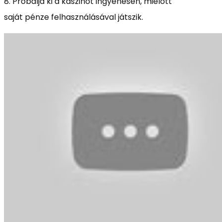
8. Próbálja ki a kaszinót ingyenesen, mielőtt
saját pénze felhasználásával játszik.