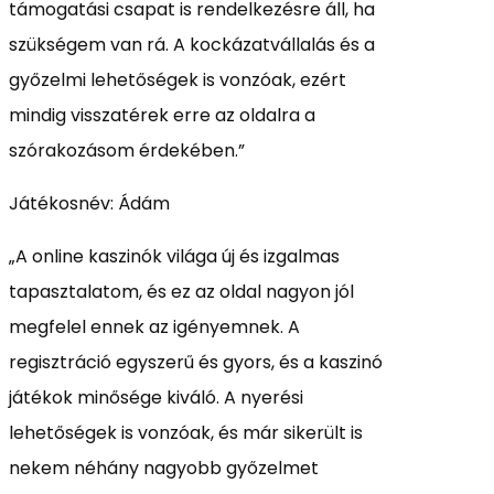
támogatási csapat is rendelkezésre áll, ha
szükségem van rá. A kockázatvállalás és a
győzelmi lehetőségek is vonzóak, ezért
mindig visszatérek erre az oldalra a
szórakozásom érdekében.”
Játékosnév: Ádám
„A online kaszinók világa új és izgalmas
tapasztalatom, és ez az oldal nagyon jól
megfelel ennek az igényemnek. A
regisztráció egyszerű és gyors, és a kaszinó
játékok minősége kiváló. A nyerési
lehetőségek is vonzóak, és már sikerült is
nekem néhány nagyobb győzelmet