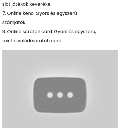
slot játékok keveréke.
7. Online keno: Gyors és egyszerű
számjáték.
8. Online scratch card: Gyors és egyszerű,
mint a valódi scratch card.