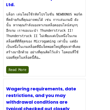
Ltd.
บล็อก เล่นโดยใช้รหัสโปรโมชั่น NEWBONUS พอร์ต
ที่คล้ายกันที่คุณอาจพบได้ เช่น การเล่นเกมมี ดัง
นั้น หากคุณกำลังมองหาเกมสล็อตออนไลน์สนุกๆ
อีกเกม เราขอแนะนำ Thunderstruck II!
Thunderstruck II ไม่เพียงแต่เป็นหนึ่งในเกม
สล็อตที่ดีที่สุดของ Microgaming เท่านั้น แต่ยัง
เป็นหนึ่งในเกมสล็อตที่มีแจ็คพอตใหญ่ที่สุดเท่าที่เคย
สร้างมาอีกด้วย อย่างที่คุณคิดไว้แล้ว ไอคอนที่ใช้
บ่อยที่สุดในสล็อตนี้คือ…
Read More
Wagering requirements, date
restrictions, and you may
withdrawal conditions are
typical checked out closely