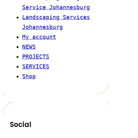
Service Johannesburg
Landscaping Services
Johannesburg
My account
NEWS
PROJECTS
SERVICES
Shop
Social