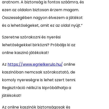
aratnom. A biztonság is fontos száámra, és
ezen az oldalon biztosan érzem magam.
Összességében nagyon élvezem a játékot
és a lehetőségeket, amit ez az oldal nyújt.”
Szeretne szórakozni és nyerési
lehetőségekkel birkózni? Próbálja ki az
online kaszinó játékokat!
Az
https://www.egrielkerulo.hu/
online
kaszinóban nemcsak szórakoztató, de
komoly nyereségre is lehet szert tenni.
Regisztráció nélkül is kipróbálhatja a
játékokat!
Az online kaszinók biztonságosak és