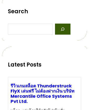
Search
S
e
a
r
c
h
Latest Posts
รีวิวเกมสล็อต Thunderstruck
FlyX เล่นฟรี ไม่ต้องฝากเงิน บริษัท
Mercantile Office Systems
Pvt Ltd.