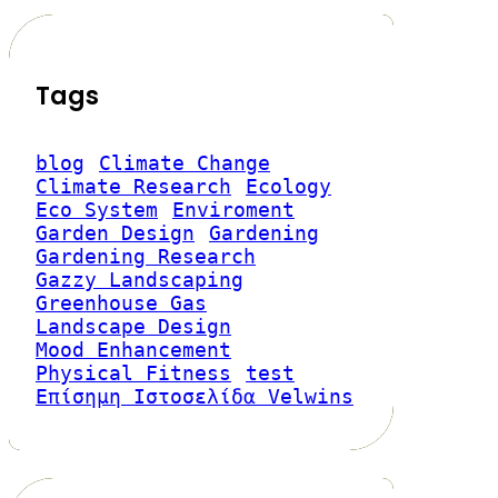
Tags
blog
Climate Change
Climate Research
Ecology
Eco System
Enviroment
Garden Design
Gardening
Gardening Research
Gazzy Landscaping
Greenhouse Gas
Landscape Design
Mood Enhancement
Physical Fitness
test
Επίσημη Ιστοσελίδα Velwins