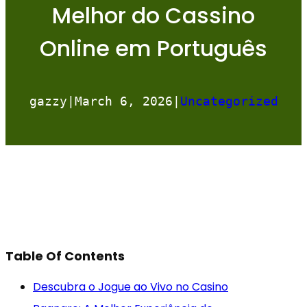
Melhor do Cassino
Online em Português
gazzy
|
March 6, 2026
|
Uncategorized
Table Of Contents
Descubra o Jogue ao Vivo no Casino