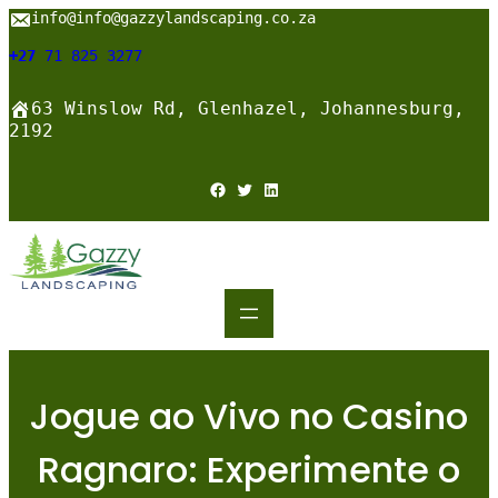
Skip
info@info@gazzylandscaping.co.za
to
content
+27
71 825 3277
63 Winslow Rd, Glenhazel, Johannesburg,
2192
Facebook
Twitter
LinkedIn
Jogue ao Vivo no Casino
Ragnaro: Experimente o