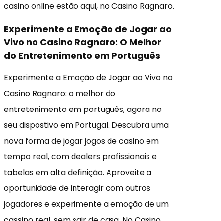
casino online estão aqui, no Casino Ragnaro.
Experimente a Emoção de Jogar ao
Vivo no Casino Ragnaro: O Melhor
do Entretenimento em Português
Experimente a Emoção de Jogar ao Vivo no
Casino Ragnaro: o melhor do
entretenimento em português, agora no
seu dispostivo em Portugal. Descubra uma
nova forma de jogar jogos de casino em
tempo real, com dealers profissionais e
tabelas em alta definição. Aproveite a
oportunidade de interagir com outros
jogadores e experimente a emoção de um
cassino real, sem sair de casa. No Casino