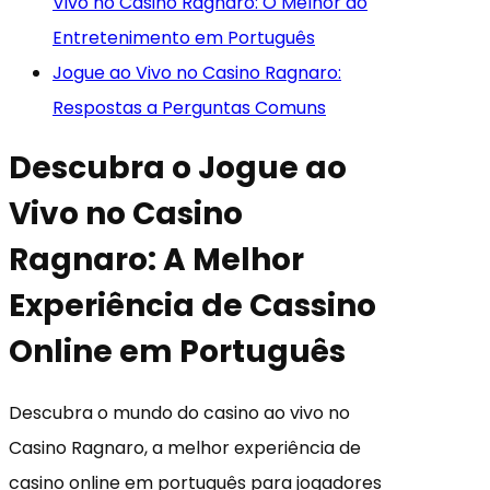
Vivo no Casino Ragnaro: O Melhor do
Entretenimento em Português
Jogue ao Vivo no Casino Ragnaro:
Respostas a Perguntas Comuns
Descubra o Jogue ao
Vivo no Casino
Ragnaro: A Melhor
Experiência de Cassino
Online em Português
Descubra o mundo do casino ao vivo no
Casino Ragnaro, a melhor experiência de
casino online em português para jogadores