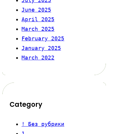
July 2025
June 2025
April 2025
March 2025
February 2025
January 2025
March 2022
Category
! Без рубрики
1