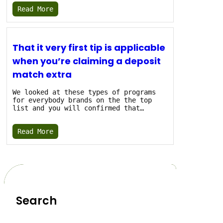
Read More
That it very first tip is applicable
when you’re claiming a deposit
match extra
We looked at these types of programs
for everybody brands on the the top
list and you will confirmed that…
Read More
Search