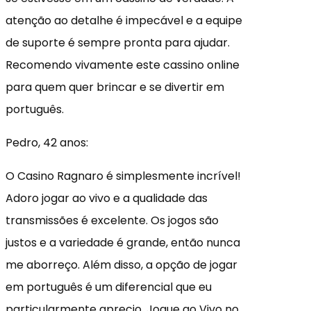
atenção ao detalhe é impecável e a equipe
de suporte é sempre pronta para ajudar.
Recomendo vivamente este cassino online
para quem quer brincar e se divertir em
português.
Pedro, 42 anos:
O Casino Ragnaro é simplesmente incrível!
Adoro jogar ao vivo e a qualidade das
transmissões é excelente. Os jogos são
justos e a variedade é grande, então nunca
me aborreço. Além disso, a opção de jogar
em português é um diferencial que eu
particularmente aprecio. Jogue ao Vivo no