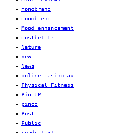
monobrand
monobrend
Mood enhancement
mostbet tr
Nature
new
News
online casino au
Physical Fitness
Pin UP
pinco
Post
Public
ready_text