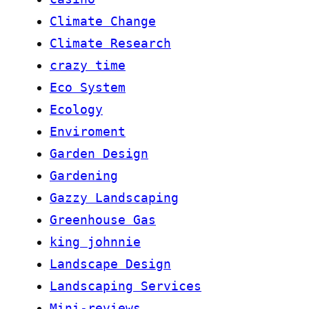
Climate Change
Climate Research
crazy time
Eco System
Ecology
Enviroment
Garden Design
Gardening
Gazzy Landscaping
Greenhouse Gas
king johnnie
Landscape Design
Landscaping Services
Mini-reviews