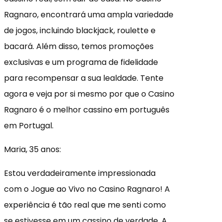
Ragnaro, encontrará uma ampla variedade
de jogos, incluindo blackjack, roulette e
bacará. Além disso, temos promoções
exclusivas e um programa de fidelidade
para recompensar a sua lealdade. Tente
agora e veja por si mesmo por que o Casino
Ragnaro é o melhor cassino em português
em Portugal.
Maria, 35 anos:
Estou verdadeiramente impressionada
com o Jogue ao Vivo no Casino Ragnaro! A
experiência é tão real que me senti como
se estivesse em um cassino de verdade. A