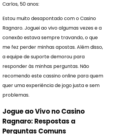
Carlos, 50 anos:
Estou muito desapontado com o Casino
Ragnaro. Joguei ao vivo algumas vezes e a
conexão estava sempre travando, o que
me fez perder minhas apostas. Além disso,
a equipe de suporte demorou para
responder às minhas perguntas. Não
recomendo este cassino online para quem
quer uma experiência de jogo justa e sem
problemas.
Jogue ao Vivo no Casino
Ragnaro: Respostas a
Perguntas Comuns