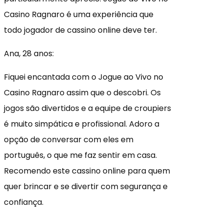
Casino Ragnaro é uma experiência que
todo jogador de cassino online deve ter.
Ana, 28 anos:
Fiquei encantada com o Jogue ao Vivo no
Casino Ragnaro assim que o descobri. Os
jogos são divertidos e a equipe de croupiers
é muito simpática e profissional. Adoro a
opção de conversar com eles em
português, o que me faz sentir em casa.
Recomendo este cassino online para quem
quer brincar e se divertir com segurança e
confiança.