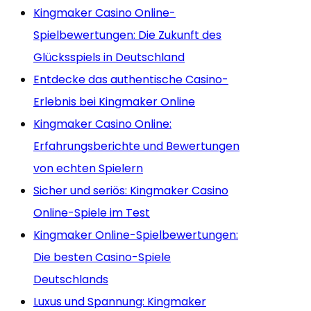
Kingmaker Casino Online-
Spielbewertungen: Die Zukunft des
Glücksspiels in Deutschland
Entdecke das authentische Casino-
Erlebnis bei Kingmaker Online
Kingmaker Casino Online:
Erfahrungsberichte und Bewertungen
von echten Spielern
Sicher und seriös: Kingmaker Casino
Online-Spiele im Test
Kingmaker Online-Spielbewertungen:
Die besten Casino-Spiele
Deutschlands
Luxus und Spannung: Kingmaker