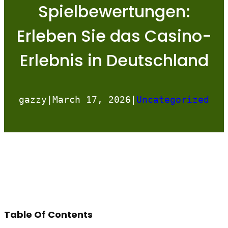
Spielbewertungen:
Erleben Sie das Casino-
Erlebnis in Deutschland
gazzy
|
March 17, 2026
|
Uncategorized
Table Of Contents