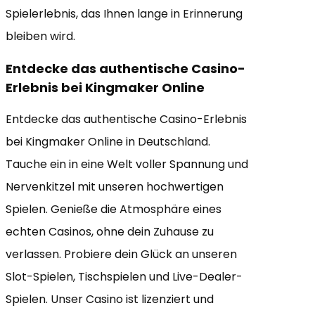
Spielerlebnis, das Ihnen lange in Erinnerung
bleiben wird.
Entdecke das authentische Casino-
Erlebnis bei Kingmaker Online
Entdecke das authentische Casino-Erlebnis
bei Kingmaker Online in Deutschland.
Tauche ein in eine Welt voller Spannung und
Nervenkitzel mit unseren hochwertigen
Spielen. Genieße die Atmosphäre eines
echten Casinos, ohne dein Zuhause zu
verlassen. Probiere dein Glück an unseren
Slot-Spielen, Tischspielen und Live-Dealer-
Spielen. Unser Casino ist lizenziert und