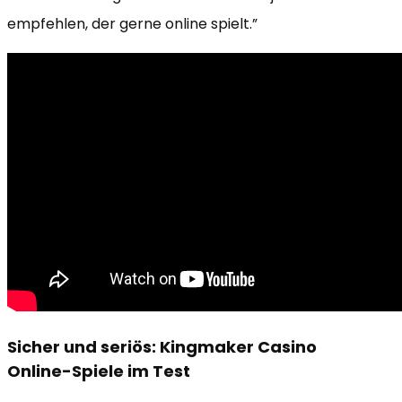
empfehlen, der gerne online spielt.”
Sicher und seriös: Kingmaker Casino
Online-Spiele im Test