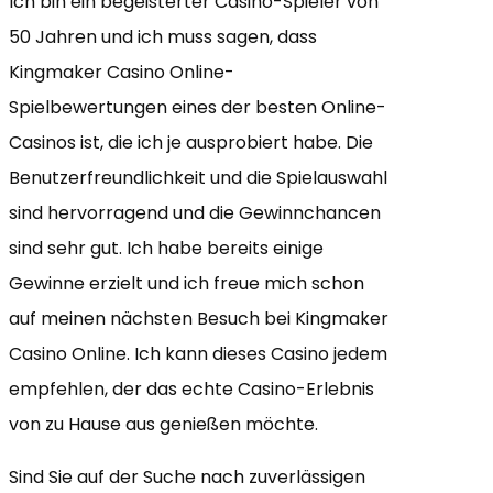
Ich bin ein begeisterter Casino-Spieler von
50 Jahren und ich muss sagen, dass
Kingmaker Casino Online-
Spielbewertungen eines der besten Online-
Casinos ist, die ich je ausprobiert habe. Die
Benutzerfreundlichkeit und die Spielauswahl
sind hervorragend und die Gewinnchancen
sind sehr gut. Ich habe bereits einige
Gewinne erzielt und ich freue mich schon
auf meinen nächsten Besuch bei Kingmaker
Casino Online. Ich kann dieses Casino jedem
empfehlen, der das echte Casino-Erlebnis
von zu Hause aus genießen möchte.
Sind Sie auf der Suche nach zuverlässigen