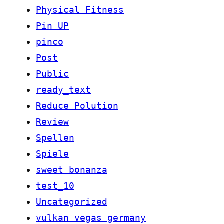
Physical Fitness
Pin UP
pinco
Post
Public
ready_text
Reduce Polution
Review
Spellen
Spiele
sweet bonanza
test_10
Uncategorized
vulkan vegas germany