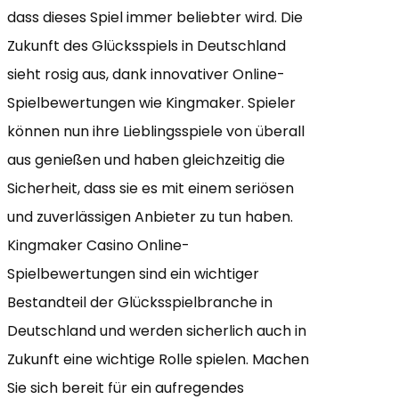
dass dieses Spiel immer beliebter wird. Die
Zukunft des Glücksspiels in Deutschland
sieht rosig aus, dank innovativer Online-
Spielbewertungen wie Kingmaker. Spieler
können nun ihre Lieblingsspiele von überall
aus genießen und haben gleichzeitig die
Sicherheit, dass sie es mit einem seriösen
und zuverlässigen Anbieter zu tun haben.
Kingmaker Casino Online-
Spielbewertungen sind ein wichtiger
Bestandteil der Glücksspielbranche in
Deutschland und werden sicherlich auch in
Zukunft eine wichtige Rolle spielen. Machen
Sie sich bereit für ein aufregendes