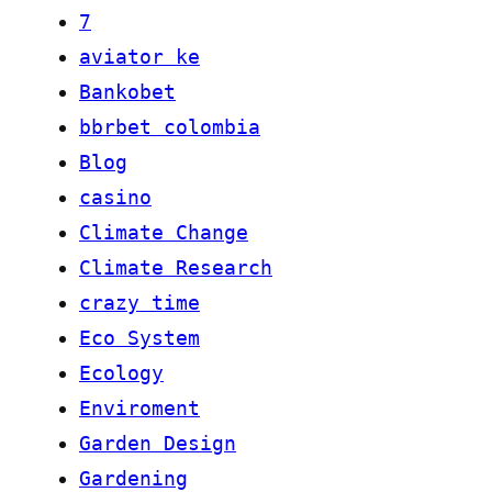
7
aviator ke
Bankobet
bbrbet colombia
Blog
casino
Climate Change
Climate Research
crazy time
Eco System
Ecology
Enviroment
Garden Design
Gardening