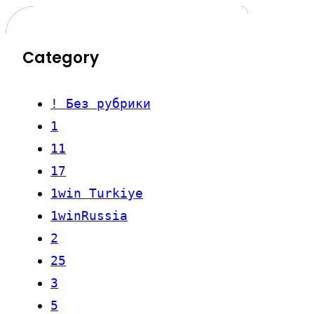
Category
! Без рубрики
1
11
17
1win Turkiye
1winRussia
2
25
3
5