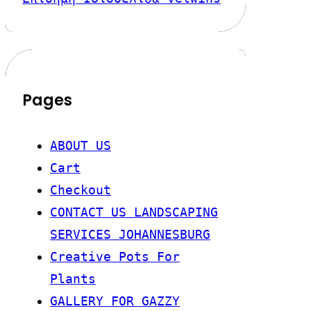
Pages
ABOUT US
Cart
Checkout
CONTACT US LANDSCAPING
SERVICES JOHANNESBURG
Creative Pots For
Plants
GALLERY FOR GAZZY