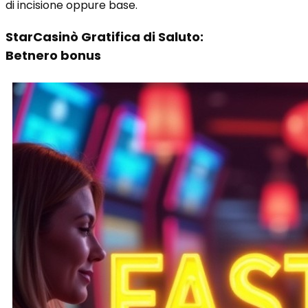
di incisione oppure base.
StarCasinò Gratifica di Saluto:
Betnero bonus