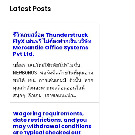
Latest Posts
รีวิวเกมสล็อต Thunderstruck
FlyX เล่นฟรี ไม่ต้องฝากเงิน บริษัท
Mercantile Office Systems
Pvt Ltd.
บล็อก เล่นโดยใช้รหัสโปรโมชั่น
NEWBONUS พอร์ตที่คล้ายกันที่คุณอาจ
พบได้ เช่น การเล่นเกมมี ดังนั้น หาก
คุณกำลังมองหาเกมสล็อตออนไลน์
สนุกๆ อีกเกม เราขอแนะนำ…
Wagering requirements,
date restrictions, and you
may withdrawal conditions
are typical checked out