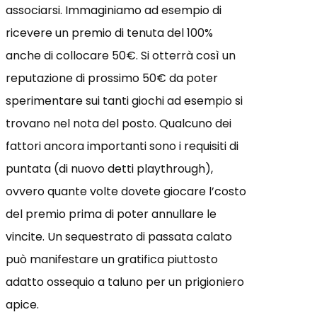
associarsi. Immaginiamo ad esempio di
ricevere un premio di tenuta del 100%
anche di collocare 50€. Si otterrà così un
reputazione di prossimo 50€ da poter
sperimentare sui tanti giochi ad esempio si
trovano nel nota del posto. Qualcuno dei
fattori ancora importanti sono i requisiti di
puntata (di nuovo detti playthrough),
ovvero quante volte dovete giocare l’costo
del premio prima di poter annullare le
vincite. Un sequestrato di passata calato
può manifestare un gratifica piuttosto
adatto ossequio a taluno per un prigioniero
apice.