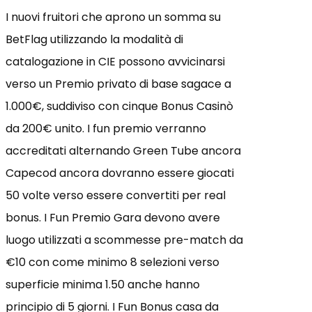
I nuovi fruitori che aprono un somma su
BetFlag utilizzando la modalità di
catalogazione in CIE possono avvicinarsi
verso un Premio privato di base sagace a
1.000€, suddiviso con cinque Bonus Casinò
da 200€ unito. I fun premio verranno
accreditati alternando Green Tube ancora
Capecod ancora dovranno essere giocati
50 volte verso essere convertiti per real
bonus. I Fun Premio Gara devono avere
luogo utilizzati a scommesse pre-match da
€10 con come minimo 8 selezioni verso
superficie minima 1.50 anche hanno
principio di 5 giorni. I Fun Bonus casa da