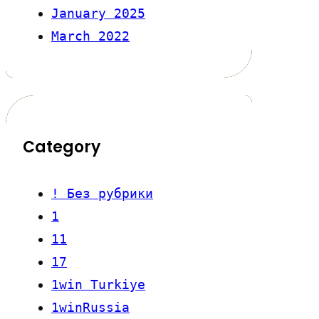
January 2025
March 2022
Category
! Без рубрики
1
11
17
1win Turkiye
1winRussia