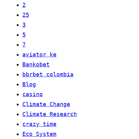
2
25
3
5
7
aviator ke
Bankobet
bbrbet colombia
Blog
casino
Climate Change
Climate Research
crazy time
Eco System