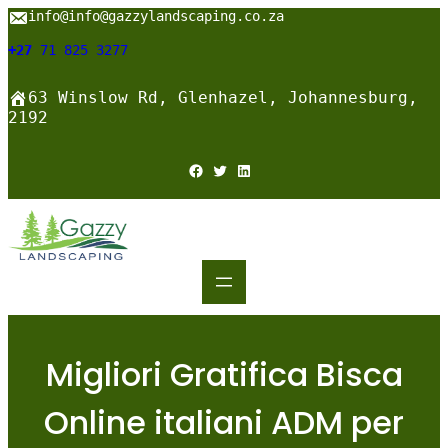
Skip
info@info@gazzylandscaping.co.za
to
content
+27
71 825 3277
63 Winslow Rd, Glenhazel, Johannesburg,
2192
Facebook
Twitter
LinkedIn
Migliori Gratifica Bisca
Online italiani ADM per