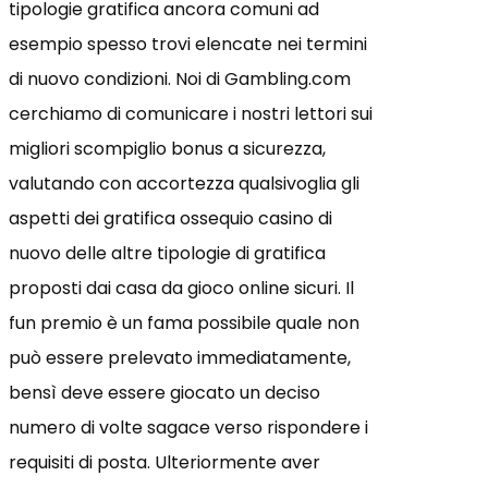
tipologie gratifica ancora comuni ad
esempio spesso trovi elencate nei termini
di nuovo condizioni. Noi di Gambling.com
cerchiamo di comunicare i nostri lettori sui
migliori scompiglio bonus a sicurezza,
valutando con accortezza qualsivoglia gli
aspetti dei gratifica ossequio casino di
nuovo delle altre tipologie di gratifica
proposti dai casa da gioco online sicuri. Il
fun premio è un fama possibile quale non
può essere prelevato immediatamente,
bensì deve essere giocato un deciso
numero di volte sagace verso rispondere i
requisiti di posta. Ulteriormente aver