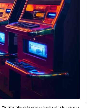
Tieni malgrado verso testa che la norma