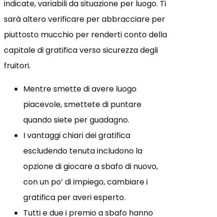
indicate, variabili da situazione per luogo. Ti
sarà altero verificare per abbracciare per
piuttosto mucchio per renderti conto della
capitale di gratifica verso sicurezza degli
fruitori.
Mentre smette di avere luogo
piacevole, smettete di puntare
quando siete per guadagno.
I vantaggi chiari dei gratifica
escludendo tenuta includono la
opzione di giocare a sbafo di nuovo,
con un po’ di impiego, cambiare i
gratifica per averi esperto.
Tutti e due i premio a sbafo hanno