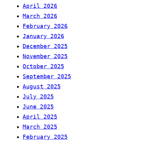
April 2026
March 2026
February 2026
January 2026
December 2025
November 2025
October 2025
September 2025
August 2025
July 2025
June 2025
April 2025
March 2025
February 2025