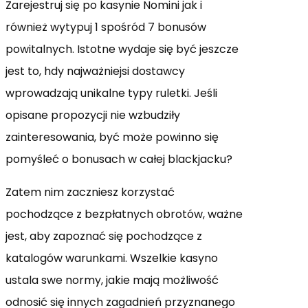
Zarejestruj się po kasynie Nomini jak i
również wytypuj 1 spośród 7 bonusów
powitalnych. Istotne wydaje się być jeszcze
jest to, hdy najważniejsi dostawcy
wprowadzają unikalne typy ruletki. Jeśli
opisane propozycji nie wzbudziły
zainteresowania, być może powinno się
pomyśleć o bonusach w całej blackjacku?
Zatem nim zaczniesz korzystać
pochodzące z bezpłatnych obrotów, ważne
jest, aby zapoznać się pochodzące z
katalogów warunkami. Wszelkie kasyno
ustala swe normy, jakie mają możliwość
odnosić się innych zagadnień przyznanego