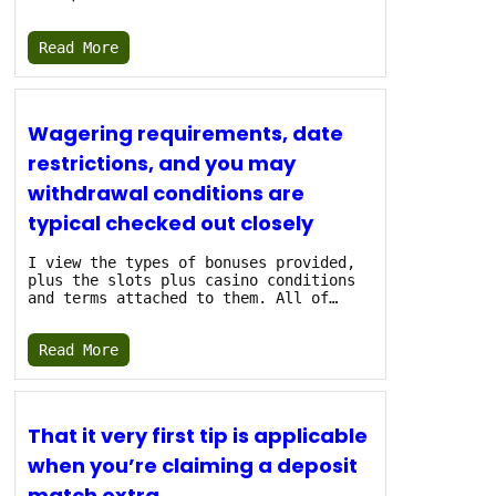
Read More
Wagering requirements, date
restrictions, and you may
withdrawal conditions are
typical checked out closely
I view the types of bonuses provided,
plus the slots plus casino conditions
and terms attached to them. All of…
Read More
That it very first tip is applicable
when you’re claiming a deposit
match extra