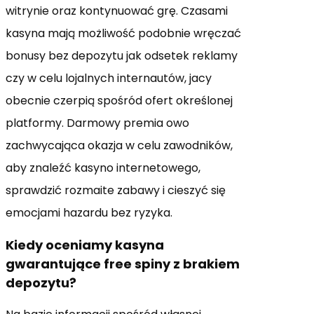
witrynie oraz kontynuować grę. Czasami
kasyna mają możliwość podobnie wręczać
bonusy bez depozytu jak odsetek reklamy
czy w celu lojalnych internautów, jacy
obecnie czerpią spośród ofert określonej
platformy. Darmowy premia owo
zachwycająca okazja w celu zawodników,
aby znaleźć kasyno internetowego,
sprawdzić rozmaite zabawy i cieszyć się
emocjami hazardu bez ryzyka.
Kiedy oceniamy kasyna
gwarantujące free spiny z brakiem
depozytu?