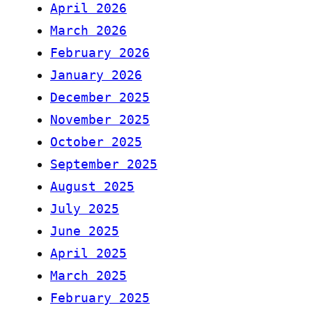
April 2026
March 2026
February 2026
January 2026
December 2025
November 2025
October 2025
September 2025
August 2025
July 2025
June 2025
April 2025
March 2025
February 2025