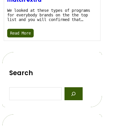
We looked at these types of programs
for everybody brands on the the top
list and you will confirmed that…
Read More
Search
S
e
a
r
c
h