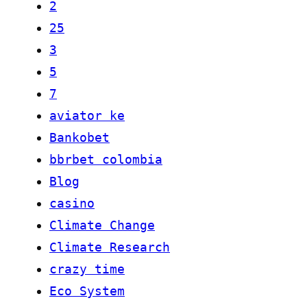
2
25
3
5
7
aviator ke
Bankobet
bbrbet colombia
Blog
casino
Climate Change
Climate Research
crazy time
Eco System