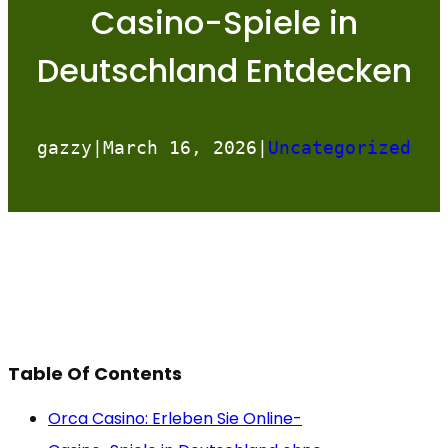
Casino-Spiele in
Deutschland Entdecken
gazzy
|
March 16, 2026
|
Uncategorized
Table Of Contents
Orca Casino: Erleben Sie Online-