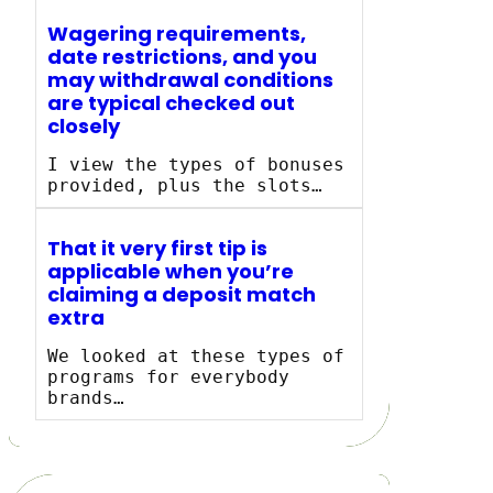
Wagering requirements,
date restrictions, and you
may withdrawal conditions
are typical checked out
closely
I view the types of bonuses
provided, plus the slots…
That it very first tip is
applicable when you’re
claiming a deposit match
extra
We looked at these types of
programs for everybody
brands…