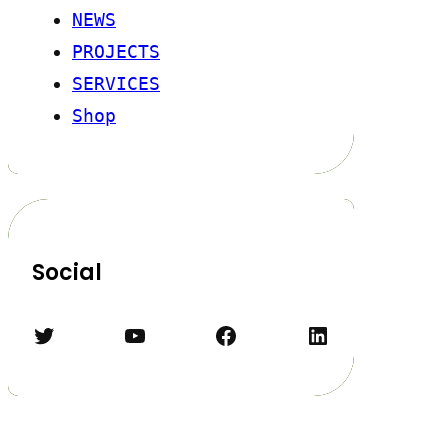
NEWS
PROJECTS
SERVICES
Shop
Social
Twitter
YouTube
Facebook
LinkedIn