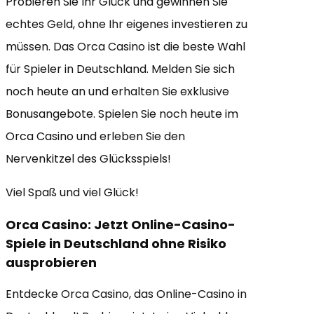
Probieren Sie Ihr Glück und gewinnen Sie
echtes Geld, ohne Ihr eigenes investieren zu
müssen. Das Orca Casino ist die beste Wahl
für Spieler in Deutschland. Melden Sie sich
noch heute an und erhalten Sie exklusive
Bonusangebote. Spielen Sie noch heute im
Orca Casino und erleben Sie den
Nervenkitzel des Glücksspiels!
Viel Spaß und viel Glück!
Orca Casino: Jetzt Online-Casino-
Spiele in Deutschland ohne Risiko
ausprobieren
Entdecke Orca Casino, das Online-Casino in