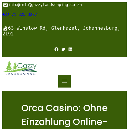
Skip
info@info@gazzylandscaping.co.za
to
content
+27
71 825 3277
63 Winslow Rd, Glenhazel, Johannesburg,
2192
Facebook
Twitter
LinkedIn
Orca Casino: Ohne
Einzahlung Online-