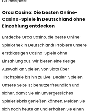
Glücksspiels!
Orca Casino: Die besten Online-
Casino-Spiele in Deutschland ohne
Einzahlung entdecken
Entdecke Orca Casino, die beste Online-
Spielothek in Deutschland! Probiere unsere
erstklassigen Casino-Spiele ohne
Einzahlung aus. Wir bieten eine riesige
Auswahl an Spielen, von Slots über
Tischspiele bis hin zu Live-Dealer-Spielen.
Unsere Seite ist benutzerfreundlich und
sicher, damit Sie ein unvergessliches
Spielerlebnis genießen können. Melden Sie
sich noch heute an und erhalten Sie einen