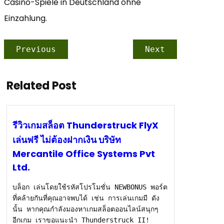
Casino-Spiele in Deutschland ohne
Einzahlung.
Previous
Next
Related Post
รีวิวเกมสล็อต Thunderstruck FlyX
เล่นฟรี ไม่ต้องฝากเงิน บริษัท
Mercantile Office Systems Pvt
Ltd.
บล็อก เล่นโดยใช้รหัสโปรโมชั่น NEWBONUS พอร์ต
ที่คล้ายกันที่คุณอาจพบได้ เช่น การเล่นเกมมี ดัง
นั้น หากคุณกำลังมองหาเกมสล็อตออนไลน์สนุกๆ
อีกเกม เราขอแนะนำ Thunderstruck II!