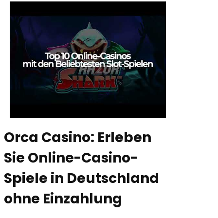
Orca Casino: Erleben
Sie Online-Casino-
Spiele in Deutschland
ohne Einzahlung