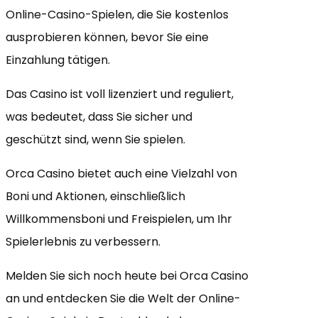
Online-Casino-Spielen, die Sie kostenlos
ausprobieren können, bevor Sie eine
Einzahlung tätigen.
Das Casino ist voll lizenziert und reguliert,
was bedeutet, dass Sie sicher und
geschützt sind, wenn Sie spielen.
Orca Casino bietet auch eine Vielzahl von
Boni und Aktionen, einschließlich
Willkommensboni und Freispielen, um Ihr
Spielerlebnis zu verbessern.
Melden Sie sich noch heute bei Orca Casino
an und entdecken Sie die Welt der Online-