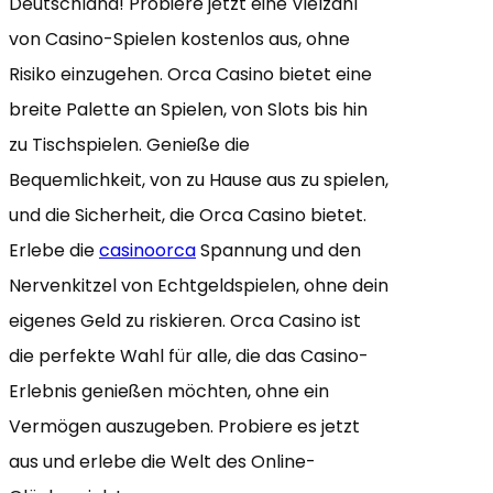
Deutschland! Probiere jetzt eine Vielzahl
von Casino-Spielen kostenlos aus, ohne
Risiko einzugehen. Orca Casino bietet eine
breite Palette an Spielen, von Slots bis hin
zu Tischspielen. Genieße die
Bequemlichkeit, von zu Hause aus zu spielen,
und die Sicherheit, die Orca Casino bietet.
Erlebe die
casinoorca
Spannung und den
Nervenkitzel von Echtgeldspielen, ohne dein
eigenes Geld zu riskieren. Orca Casino ist
die perfekte Wahl für alle, die das Casino-
Erlebnis genießen möchten, ohne ein
Vermögen auszugeben. Probiere es jetzt
aus und erlebe die Welt des Online-