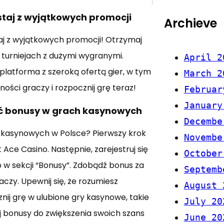
staj z wyjątkowych promocji
Archieve
taj z wyjątkowych promocji! Otrzymaj
w turniejach z dużymi wygranymi.
April 2
platforma z szeroką ofertą gier, w tym
March 2
ności graczy i rozpocznij grę teraz!
Februar
January
ać bonusy w grach kasynowych
Decembe
kasynowych w Polsce? Pierwszy krok
Novembe
ce Casino. Następnie, zarejestruj się
October
b w sekcji “Bonusy”. Zdobądź bonus za
Septemb
aczy. Upewnij się, że rozumiesz
August 
j grę w ulubione gry kasynowe, takie
July 20
aj bonusy do zwiększenia swoich szans
June 20