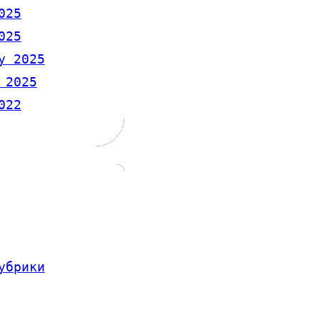
025
025
y 2025
 2025
022
убрики