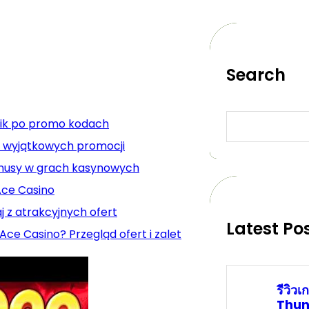
Search
S
nik po promo kodach
e
a
 z wyjątkowych promocji
r
c
onusy w grach kasynowych
h
Ace Casino
j z atrakcyjnych ofert
Latest Po
e Casino? Przegląd ofert i zalet
รีวิว
Thun