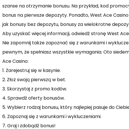
szanse na otrzymanie bonusu. Na przykład, kod prom
bonus na pierwsze depozyty. Ponadto, West Ace Casino 
jak bonusy bez depozytu, bonusy za wielokrotne depozyt
Aby uzyskać więcej informacji, odwiedź stronę West Ace 
Nie zapomnij także zapoznać się z warunkami i wykluc
pewnym, że spełniasz wszystkie wymagania. Oto siede
Ace Casino:
1. Zarejestruj się w kasynie.
2. Złoż swoją pierwszą w bet.
3. Skorzystaj z promo kodów.
4. Sprawdź oferty bonusów.
5. Wybierz rodzaj bonusu, który najlepiej pasuje do Ciebie
6. Zapoznaj się z warunkami i wykluczeniami.
7. Graj i zdobądź bonus!