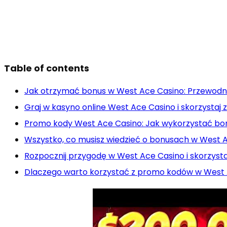
Table of contents
Jak otrzymać bonus w West Ace Casino: Przewod
Graj w kasyno online West Ace Casino i skorzystaj
Promo kody West Ace Casino: Jak wykorzystać b
Wszystko, co musisz wiedzieć o bonusach w West 
Rozpocznij przygodę w West Ace Casino i skorzysta
Dlaczego warto korzystać z promo kodów w West Ac