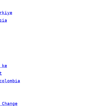
rkiye
sia
 ke
t
colombia
 Change