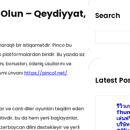
s Olun – Qeydiyyat,
Search
S
e
a
aqlı bir istiqamətdir. Pinco bu
r
c
 platformalardan biridir. Bu yazıda siz
h
, bonusları, ödəniş üsullarını və
əsmi ünvanı
https://pinco1.net/
Latest Po
รีวิว
lar və canlı diler oyunları təqdim edən
Thun
เล่นฟร
itivdir, bu da həm yeni başlayanlar,
บริษั
zərbaycan dilini dəstəkləyir və yerli