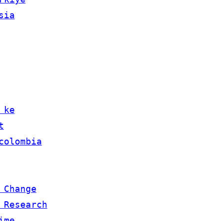
sia
 ke
t
colombia
 Change
 Research
ime