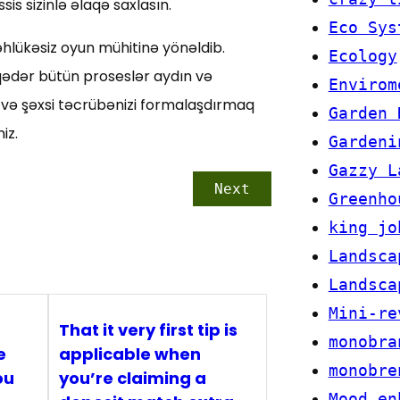
s sizinlə əlaqə saxlasın.
Eco Sys
hlükəsiz oyun mühitinə yönəldib.
Ecology
ədər bütün proseslər aydın və
Envirom
 və şəxsi təcrübənizi formalaşdırmaq
Garden 
iz.
Gardeni
Gazzy L
Next
Greenho
king jo
Landsca
Landsca
Mini-re
That it very first tip is
monobra
e
applicable when
monobre
ou
you’re claiming a
Mood en