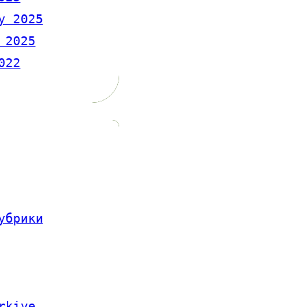
y 2025
 2025
022
убрики
rkiye