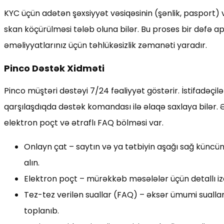
KYC üçün adətən şəxsiyyət vəsiqəsinin (şənlik, pasport) 
skan köçürülməsi tələb oluna bilər. Bu proses bir dəfə a
əməliyyatlarınız üçün təhlükəsizlik zəmanəti yaradır.
Pinco Dəstək Xidməti
Pinco müştəri dəstəyi 7/24 fəaliyyət göstərir. İstifadəçil
qarşılaşdıqda dəstək komandası ilə əlaqə saxlaya bilər. Ə
elektron poçt və ətraflı FAQ bölməsi var.
Onlayn çat – saytın və ya tətbiyin aşağı sağ künc
alın.
Elektron poçt – mürəkkəb məsələlər üçün detallı iz
Tez-tez verilən suallar (FAQ) – əksər ümumi sualla
toplanıb.