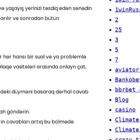
və yaşayış yerinizi təsdiq edən sənədin
1winRus
parılır və sonradan bütün
2
25
3
5
ər hər hansı bir sual və ya problemlə
7
laqə vasitələri arasında onlayn çat,
aviator
Bankobe
bbrbet 
ündəki düyməni basaraq dərhal cavab
Blog
casino
ah göndərin.
Climate
rın cavabları artıq bu bölmədə
Climate
crazy t