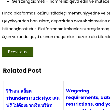
Geri zəng xidməti – nömrənizi qeyd edin və mütəxəssi
Pinco platforması özünü istifadəçi məmnuniyyətinə və tə
Qeydiyyatdan bonuslara, depozitdən dəstək xidmətinə q
istifadəçidostudur. Platformanın imkanlarını araşdırmaq
üçün yuxarıda qeyd olunan məqamları nəzərə ala bilərsin
Previous
Related Post
Wagering
รีวิวเกมสล็อต
requirements, dat
Thunderstruck FlyX เล่น
restrictions, and y
ฟรี ไม่ต้องฝากเงิน บริษัท