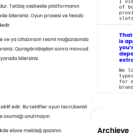
I vi
ur. Tətbiq vasitəsilə platformanın
of b
prov
edə bilərsiniz. Oyun prosesi və hesab
slot
ədir.
That 
də və ya cihazınızın rəsmi mağazasında
is a
you’
ərsiniz. Quraşdırıldıqdan sonra mövcud
depo
yarada bilərsiniz.
extr
We l
type
for 
bran
lif edir. Bu təkliflər oyun təcrübənizi
ətlə oxumağı unutmayın.
Archieve
dükdə əlavə məbləğ qazanın.