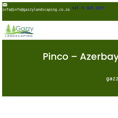
Skip
+27
71 825 3277
to
info@info@gazzylandscaping.co.za
content
Pinco – Azerba
gaz