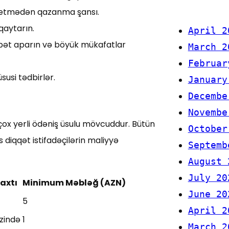
k etmədən qazanma şansı.
 qaytarın.
April 2
qabət aparın və böyük mükafatlar
March 2
Februar
susi tədbirlər.
January
Decembe
Novembe
 çox yerli ödəniş üsulu mövcuddur. Bütün
October
s diqqət istifadəçilərin maliyyə
Septemb
August 
July 20
Vaxtı
Minimum Məbləğ (AZN)
June 20
5
April 2
zində
1
March 2