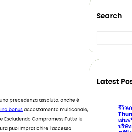
Search
S
e
a
r
c
h
Latest Po
 una precedenza assoluta, anche è
รีวิว
sino bonus
accostamento multicanale,
Thun
ione Escludendo CompromessiTutte le
เล่นฟร
บริษั
tura puoi impratichire l’accesso