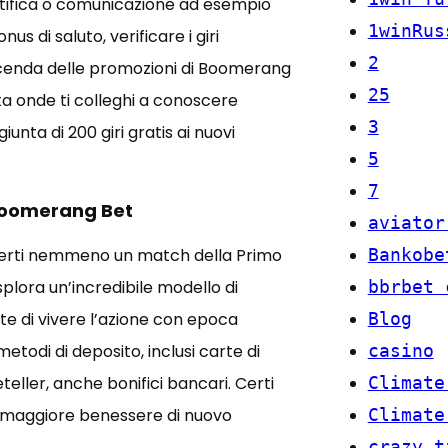
ratifica o comunicazione ad esempio
1winRus
us di saluto, verificare i giri
2
icenda delle promozioni di Boomerang
25
 onde ti colleghi a conoscere
3
nta di 200 giri gratis ai nuovi
5
7
Boomerang Bet
aviator
rderti nemmeno un match della Primo
Bankobe
plora un’incredibile modello di
bbrbet 
te di vivere l’azione con epoca
Blog
odi di deposito, inclusi carte di
casino
teller, anche bonifici bancari. Certi
Climate
r maggiore benessere di nuovo
Climate
crazy t