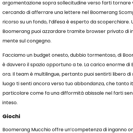
argomentazione sopra sollecitudine verso farti tornare v
cercando di afferrare una lettere nel Boomerang Scompi
ricorso su un fondo, l’difesa è esperto da scoperchiare.
Boomerang puoi azzardare tramite browser privato di ins
mente sul congegno.
Facciamo un budget onesto, dubbio tormentoso, di Bo
è davvero il spazio opportuno a te. La carico enorme di
ora. Il team è multilingue, pertanto puoi sentirti libero 
luogo ti senti ancora verso tuo abbondanza, che tanto ita
particolare come fa una difformità abissale nel farti s
inteso.
Giochi
Boomerang Mucchio offre un’competenza di inganno on