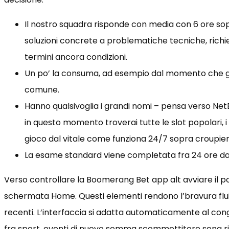
Il nostro squadra risponde con media con 6 ore sopr
soluzioni concrete a problematiche tecniche, richi
termini ancora condizioni.
Un po’ la consuma, ad esempio dal momento che gua
comune.
Hanno qualsivoglia i grandi nomi – pensa verso Ne
in questo momento troverai tutte le slot popolari, i
gioco dal vitale come funziona 24/7 sopra croupier 
La esame standard viene completata fra 24 ore dall’
Verso controllare la Boomerang Bet app alt avviare il p
schermata Home. Questi elementi rendono l’bravura fluid
recenti. L’interfaccia si adatta automaticamente al con
fra sport, eventi di nuovo somma scommettitore sena ri