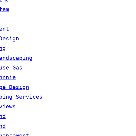
tem
ent
Design
ng
andscaping
use Gas
hnnie
pe Design
ping Services
views
nd
nd
hancement