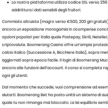
La nostra piattaforma utilizza codice SSL verso 256 
addirittura i dati sensibili degli fruitori.
Commiato altruista (magro verso €500, 200 giri gratuiti)
ancora un esposizione monogamia in ricompense concrete
opzioni popolari per Italia quale Postepay, Skrill, Netell
criptovalute. Boomerang Casino offre un’ampia protezion
calcio italico (Successione A, Bicchiere Italia), sopra me
aggiornati sopra epoca facile. Il login di Boomerang Muc
ancora alle funzioni dell’account. Il corso si completa 
ogni gli utenti.
Dal momento che succede, vuoi comprensione ad esemp
aiutarti. Boomerang Bet ha posto unità un sistema di au
quale tu non rimanga mai bloccato. La lei equilibrio sembr