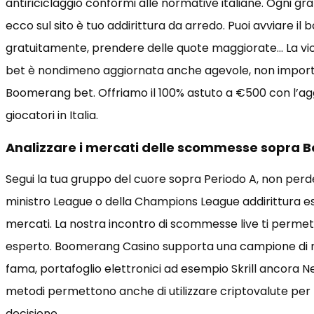
antiriciclaggio conformi alle normative italiane. Ogni g
ecco sul sito è tuo addirittura da arredo. Puoi avviare il bon
gratuitamente, prendere delle quote maggiorate… La v
bet è nondimeno aggiornata anche agevole, non importa
Boomerang bet. Offriamo il 100% astuto a €500 con l’aggiu
giocatori in Italia.
Analizzare i mercati delle scommesse sopra 
Segui la tua gruppo del cuore sopra Periodo A, non pe
ministro League o della Champions League addirittura es
mercati. La nostra incontro di scommesse live ti permet
esperto. Boomerang Casino supporta una campione di met
fama, portafoglio elettronici ad esempio Skrill ancora Ne
metodi permettono anche di utilizzare criptovalute pe
decisione.