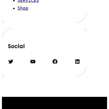
SERVICES
Shop
Social
Twitter
YouTube
Facebook
LinkedIn