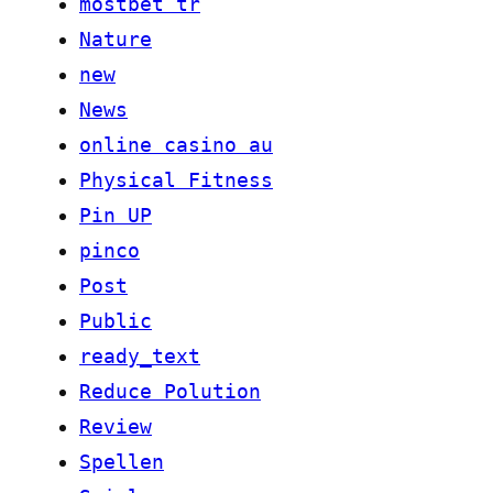
mostbet tr
Nature
new
News
online casino au
Physical Fitness
Pin UP
pinco
Post
Public
ready_text
Reduce Polution
Review
Spellen