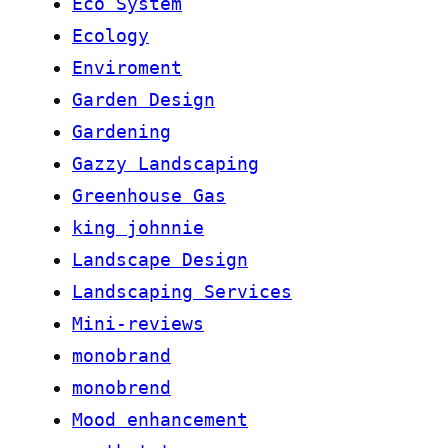
Eco System
Ecology
Enviroment
Garden Design
Gardening
Gazzy Landscaping
Greenhouse Gas
king johnnie
Landscape Design
Landscaping Services
Mini-reviews
monobrand
monobrend
Mood enhancement