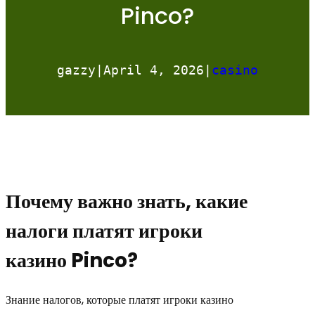
Pinco?
gazzy
|
April 4, 2026
|
casino
Почему важно знать, какие
налоги платят игроки
казино Pinco?
Знание налогов, которые платят игроки казино