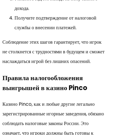
дохода.
Получите подтверждение от налоговой
службы о внесении платежей.
Соблюдение этих шагов гарантирует, что игрок
не столкнется с трудностями в будущем и сможет
наслаждаться игрой без лишних опасений.
Правила налогообложения
выигрышей в казино Pinco
Казино Pinco, как и любые другие легально
зарегистрированные игорные заведения, обязано
соблюдать налоговые законы России. Это
означает, что игроки должны быть готовы к