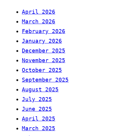
April 2026
March 2026
February 2026
January 2026
December 2025
November 2025
October 2025
September 2025
August 2025
July 2025
June 2025
April 2025
March 2025