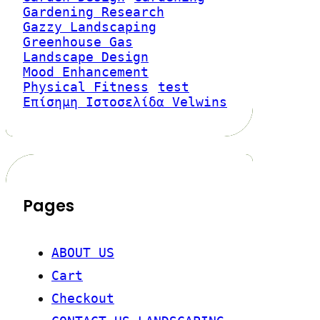
Gardening Research
Gazzy Landscaping
Greenhouse Gas
Landscape Design
Mood Enhancement
Physical Fitness
test
Επίσημη Ιστοσελίδα Velwins
Pages
ABOUT US
Cart
Checkout