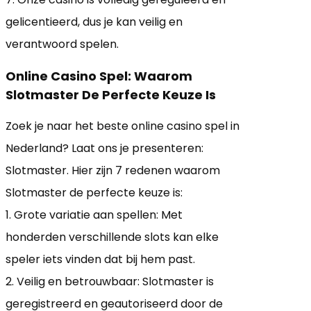
gelicentieerd, dus je kan veilig en
verantwoord spelen.
Online Casino Spel: Waarom
Slotmaster De Perfecte Keuze Is
Zoek je naar het beste online casino spel in
Nederland? Laat ons je presenteren:
Slotmaster. Hier zijn 7 redenen waarom
Slotmaster de perfecte keuze is:
1. Grote variatie aan spellen: Met
honderden verschillende slots kan elke
speler iets vinden dat bij hem past.
2. Veilig en betrouwbaar: Slotmaster is
geregistreerd en geautoriseerd door de