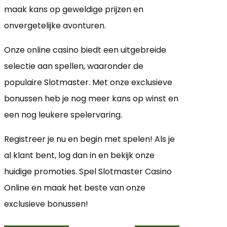
maak kans op geweldige prijzen en
onvergetelijke avonturen.
Onze online casino biedt een uitgebreide
selectie aan spellen, waaronder de
populaire Slotmaster. Met onze exclusieve
bonussen heb je nog meer kans op winst en
een nog leukere spelervaring.
Registreer je nu en begin met spelen! Als je
al klant bent, log dan in en bekijk onze
huidige promoties. Spel Slotmaster Casino
Online en maak het beste van onze
exclusieve bonussen!