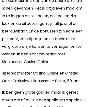
en Slotmaster is een van de beste sites die
ik heb gevonden. Het is altijd even mooi om
in te loggen en te spelen, de spellen zijn
leuk en de uitbetalingen zijn altijd snel en
betrouwbaar. En de bonussen zijn echt een
pluspunt, ze helpen je om je bankroll te
vergroten en je kansen te verhogen om te
winnen. Ik ben echt tevreden met
Slotmaster Casino Online!
Spel Slotmaster Casino Online en Ontdek
Onze Exclusieve Bonussen – Peter, 50 jaar
Ik ben geen grote gokker, maar ik geniet
ervan om af en toe een spelletje te spelen