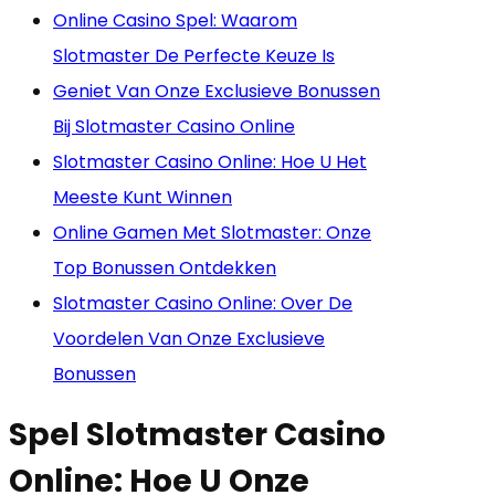
Online Casino Spel: Waarom
Slotmaster De Perfecte Keuze Is
Geniet Van Onze Exclusieve Bonussen
Bij Slotmaster Casino Online
Slotmaster Casino Online: Hoe U Het
Meeste Kunt Winnen
Online Gamen Met Slotmaster: Onze
Top Bonussen Ontdekken
Slotmaster Casino Online: Over De
Voordelen Van Onze Exclusieve
Bonussen
Spel Slotmaster Casino
Online: Hoe U Onze