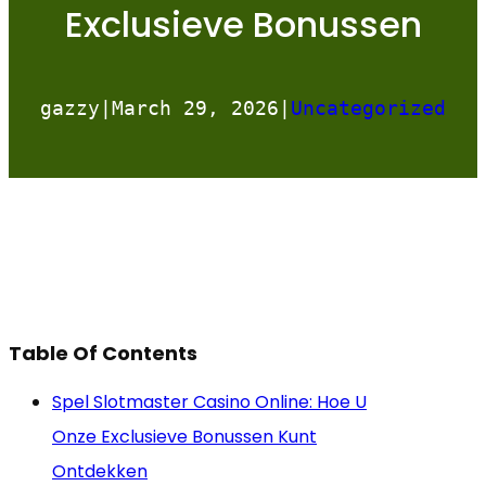
Exclusieve Bonussen
gazzy
|
March 29, 2026
|
Uncategorized
Table Of Contents
Spel Slotmaster Casino Online: Hoe U
Onze Exclusieve Bonussen Kunt
Ontdekken