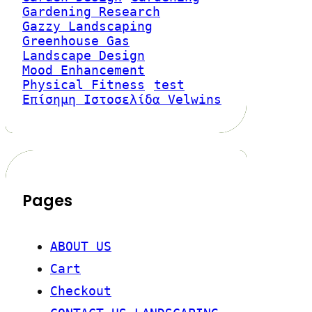
Gardening Research
Gazzy Landscaping
Greenhouse Gas
Landscape Design
Mood Enhancement
Physical Fitness
test
Επίσημη Ιστοσελίδα Velwins
Pages
ABOUT US
Cart
Checkout