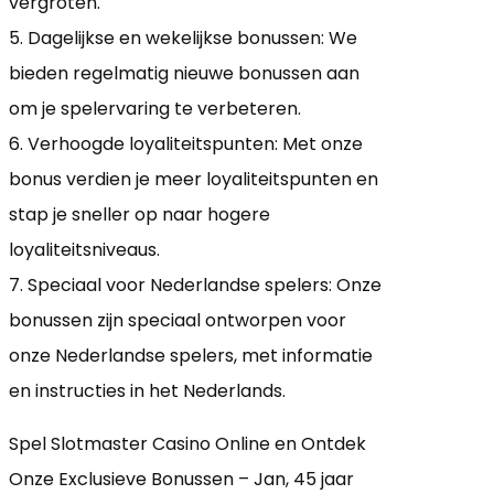
vergroten.
5. Dagelijkse en wekelijkse bonussen: We
bieden regelmatig nieuwe bonussen aan
om je spelervaring te verbeteren.
6. Verhoogde loyaliteitspunten: Met onze
bonus verdien je meer loyaliteitspunten en
stap je sneller op naar hogere
loyaliteitsniveaus.
7. Speciaal voor Nederlandse spelers: Onze
bonussen zijn speciaal ontworpen voor
onze Nederlandse spelers, met informatie
en instructies in het Nederlands.
Spel Slotmaster Casino Online en Ontdek
Onze Exclusieve Bonussen – Jan, 45 jaar