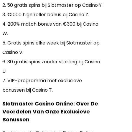
2. 50 gratis spins bij Slotmaster op Casino Y.
3. €1000 high roller bonus bij Casino Z.
4. 200% match bonus van €300 bij Casino
W.
5. Gratis spins elke week bij Slotmaster op
Casino V.
6. 30 gratis spins zonder storting bij Casino
U.
7. VIP-programma met exclusieve
bonussen bij Casino T.
Slotmaster Casino Online: Over De
Voordelen Van Onze Exclusieve
Bonussen