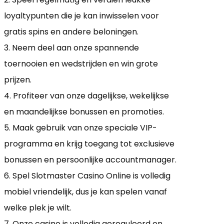
loyaltypunten die je kan inwisselen voor
gratis spins en andere beloningen.
3. Neem deel aan onze spannende
toernooien en wedstrijden en win grote
prijzen.
4. Profiteer van onze dagelijkse, wekelijkse
en maandelijkse bonussen en promoties.
5. Maak gebruik van onze speciale VIP-
programma en krijg toegang tot exclusieve
bonussen en persoonlijke accountmanager.
6. Spel Slotmaster Casino Online is volledig
mobiel vriendelijk, dus je kan spelen vanaf
welke plek je wilt.
7. Onze casino is volledig gereguleerd en