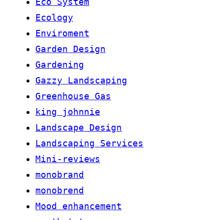
Eco System
Ecology
Enviroment
Garden Design
Gardening
Gazzy Landscaping
Greenhouse Gas
king johnnie
Landscape Design
Landscaping Services
Mini-reviews
monobrand
monobrend
Mood enhancement