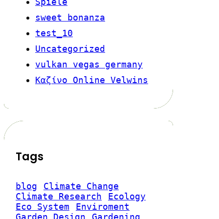
Spiele
sweet bonanza
test_10
Uncategorized
vulkan vegas germany
Καζίνο Online Velwins
Tags
blog
Climate Change
Climate Research
Ecology
Eco System
Enviroment
Garden Design
Gardening