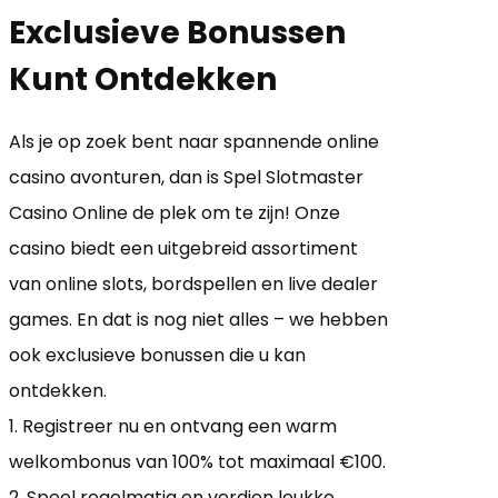
Exclusieve Bonussen
Kunt Ontdekken
Als je op zoek bent naar spannende online
casino avonturen, dan is Spel Slotmaster
Casino Online de plek om te zijn! Onze
casino biedt een uitgebreid assortiment
van online slots, bordspellen en live dealer
games. En dat is nog niet alles – we hebben
ook exclusieve bonussen die u kan
ontdekken.
1. Registreer nu en ontvang een warm
welkombonus van 100% tot maximaal €100.
2. Speel regelmatig en verdien leukke