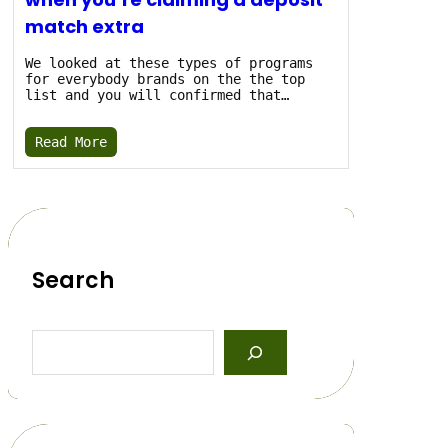
match extra
We looked at these types of programs
for everybody brands on the the top
list and you will confirmed that…
Read More
Search
S
e
a
r
c
h