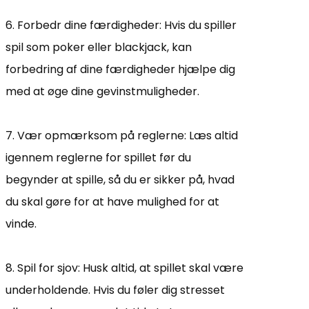
6. Forbedr dine færdigheder: Hvis du spiller
spil som poker eller blackjack, kan
forbedring af dine færdigheder hjælpe dig
med at øge dine gevinstmuligheder.
7. Vær opmærksom på reglerne: Læs altid
igennem reglerne for spillet før du
begynder at spille, så du er sikker på, hvad
du skal gøre for at have mulighed for at
vinde.
8. Spil for sjov: Husk altid, at spillet skal være
underholdende. Hvis du føler dig stresset