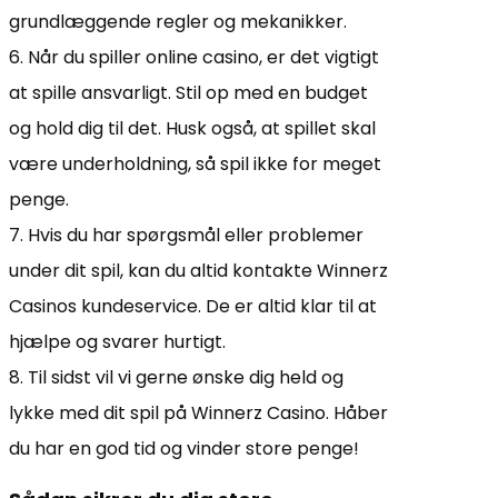
grundlæggende regler og mekanikker.
6. Når du spiller online casino, er det vigtigt
at spille ansvarligt. Stil op med en budget
og hold dig til det. Husk også, at spillet skal
være underholdning, så spil ikke for meget
penge.
7. Hvis du har spørgsmål eller problemer
under dit spil, kan du altid kontakte Winnerz
Casinos kundeservice. De er altid klar til at
hjælpe og svarer hurtigt.
8. Til sidst vil vi gerne ønske dig held og
lykke med dit spil på Winnerz Casino. Håber
du har en god tid og vinder store penge!