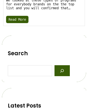
We looked at these types of programs
for everybody brands on the the top
list and you will confirmed that…
Read More
Search
S
e
a
r
c
h
Latest Posts