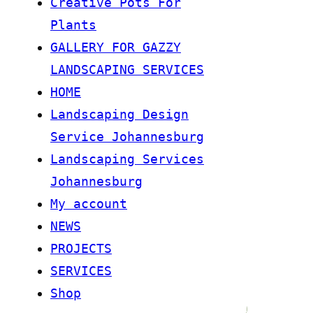
Creative Pots For
Plants
GALLERY FOR GAZZY
LANDSCAPING SERVICES
HOME
Landscaping Design
Service Johannesburg
Landscaping Services
Johannesburg
My account
NEWS
PROJECTS
SERVICES
Shop