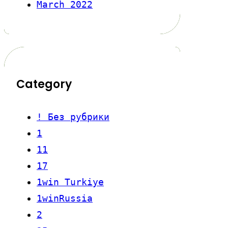
March 2022
Category
! Без рубрики
1
11
17
1win Turkiye
1winRussia
2