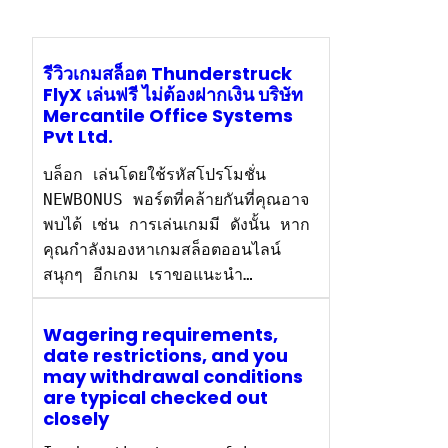
รีวิวเกมสล็อต Thunderstruck
FlyX เล่นฟรี ไม่ต้องฝากเงิน บริษัท
Mercantile Office Systems
Pvt Ltd.
บล็อก เล่นโดยใช้รหัสโปรโมชั่น
NEWBONUS พอร์ตที่คล้ายกันที่คุณอาจ
พบได้ เช่น การเล่นเกมมี ดังนั้น หาก
คุณกำลังมองหาเกมสล็อตออนไลน์
สนุกๆ อีกเกม เราขอแนะนำ…
Wagering requirements,
date restrictions, and you
may withdrawal conditions
are typical checked out
closely