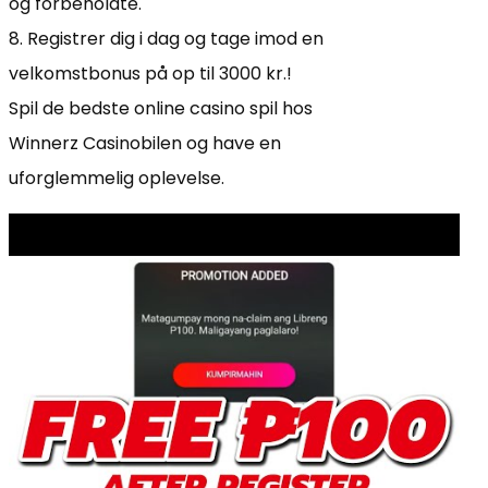
og forbeholdte.
8. Registrer dig i dag og tage imod en
velkomstbonus på op til 3000 kr.!
Spil de bedste online casino spil hos
Winnerz Casinobilen og have en
uforglemmelig oplevelse.