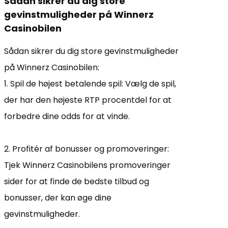
Sådan sikrer du dig store
gevinstmuligheder på Winnerz
Casinobilen
Sådan sikrer du dig store gevinstmuligheder
på Winnerz Casinobilen:
1. Spil de højest betalende spil: Vælg de spil,
der har den højeste RTP procentdel for at
forbedre dine odds for at vinde.
2. Profitér af bonusser og promoveringer:
Tjek Winnerz Casinobilens promoveringer
sider for at finde de bedste tilbud og
bonusser, der kan øge dine
gevinstmuligheder.