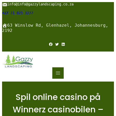
Skip
info@info@gazzylandscaping.co.za
to
content
+27
71 825 3277
63 Winslow Rd, Glenhazel, Johannesburg,
2192
Facebook
Twitter
LinkedIn
Spil online casino på
Winnerz casinobilen –