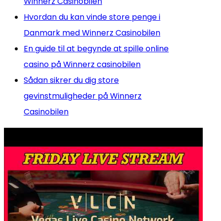
Winnerz Casinobilen
Hvordan du kan vinde store penge i
Danmark med Winnerz Casinobilen
En guide til at begynde at spille online
casino på Winnerz casinobilen
Sådan sikrer du dig store
gevinstmuligheder på Winnerz
Casinobilen