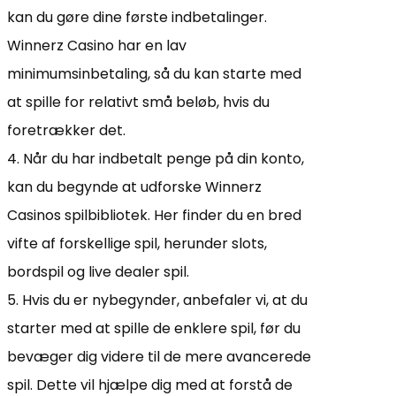
kan du gøre dine første indbetalinger.
Winnerz Casino har en lav
minimumsinbetaling, så du kan starte med
at spille for relativt små beløb, hvis du
foretrækker det.
4. Når du har indbetalt penge på din konto,
kan du begynde at udforske Winnerz
Casinos spilbibliotek. Her finder du en bred
vifte af forskellige spil, herunder slots,
bordspil og live dealer spil.
5. Hvis du er nybegynder, anbefaler vi, at du
starter med at spille de enklere spil, før du
bevæger dig videre til de mere avancerede
spil. Dette vil hjælpe dig med at forstå de