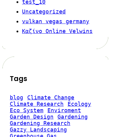
test_10
Uncategorized
vulkan vegas germany
Καζίνο Online Velwins
Tags
blog
Climate Change
Climate Research
Ecology
Eco System
Enviroment
Garden Design
Gardening
Gardening Research
Gazzy Landscaping
Greenhouse Gas