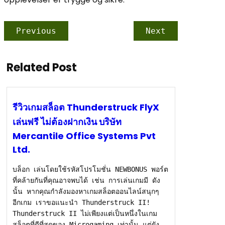
Previous
Next
Related Post
รีวิวเกมสล็อต Thunderstruck FlyX
เล่นฟรี ไม่ต้องฝากเงิน บริษัท
Mercantile Office Systems Pvt
Ltd.
บล็อก เล่นโดยใช้รหัสโปรโมชั่น NEWBONUS พอร์ต
ที่คล้ายกันที่คุณอาจพบได้ เช่น การเล่นเกมมี ดัง
นั้น หากคุณกำลังมองหาเกมสล็อตออนไลน์สนุกๆ
อีกเกม เราขอแนะนำ Thunderstruck II!
Thunderstruck II ไม่เพียงแต่เป็นหนึ่งในเกม
สล็อตที่ดีที่สุดของ Microgaming เท่านั้น แต่ยัง