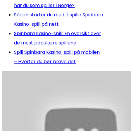
har du som spiller i Norge?
Sådan starter du med å spille Spinbara
Kasino-spill på nett
Spinbara Kasino-spill: En oversikt over
de mest populære spillene
Spill Spinbara Kasino-spill på mobilen
– Hvorfor du bør prøve det