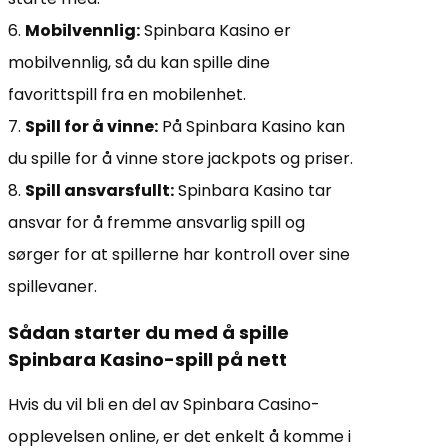
6.
Mobilvennlig:
Spinbara Kasino er
mobilvennlig, så du kan spille dine
favorittspill fra en mobilenhet.
7.
Spill for å vinne:
På Spinbara Kasino kan
du spille for å vinne store jackpots og priser.
8.
Spill ansvarsfullt:
Spinbara Kasino tar
ansvar for å fremme ansvarlig spill og
sørger for at spillerne har kontroll over sine
spillevaner.
Sådan starter du med å spille
Spinbara Kasino-spill på nett
Hvis du vil bli en del av Spinbara Casino-
opplevelsen online, er det enkelt å komme i