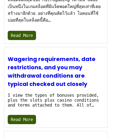
เป็นหนึ่งในเกมสล็อตที่มีแจ็คพอตใหญ่ที่สุดเท่าที่เคย
สร้างมาอีกด้วย อย่างที่คุณคิดไว้แล้ว ไอคอนที่ใช้
บ่อยที่สุดในสล็อตนี้คือ…
Read More
Wagering requirements, date
restrictions, and you may
withdrawal conditions are
typical checked out closely
I view the types of bonuses provided,
plus the slots plus casino conditions
and terms attached to them. All of…
Read More