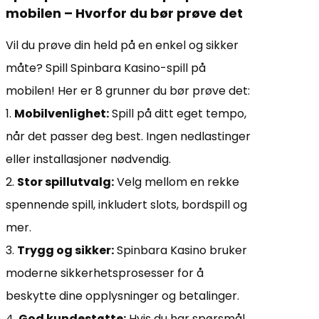
mobilen – Hvorfor du bør prøve det
Vil du prøve din held på en enkel og sikker
måte? Spill Spinbara Kasino-spill på
mobilen! Her er 8 grunner du bør prøve det:
1.
Mobilvenlighet:
Spill på ditt eget tempo,
når det passer deg best. Ingen nedlastinger
eller installasjoner nødvendig.
2.
Stor spillutvalg:
Velg mellom en rekke
spennende spill, inkludert slots, bordspill og
mer.
3.
Trygg og sikker:
Spinbara Kasino bruker
moderne sikkerhetsprosesser for å
beskytte dine opplysninger og betalinger.
4.
God kundestøtte:
Hvis du har spørsmål