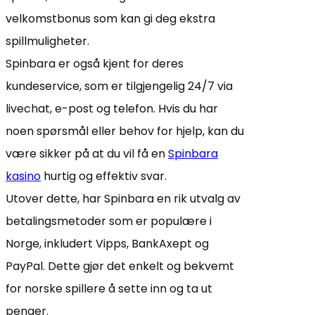
velkomstbonus som kan gi deg ekstra
spillmuligheter.
Spinbara er også kjent for deres
kundeservice, som er tilgjengelig 24/7 via
livechat, e-post og telefon. Hvis du har
noen spørsmål eller behov for hjelp, kan du
være sikker på at du vil få en
Spinbara
kasino
hurtig og effektiv svar.
Utover dette, har Spinbara en rik utvalg av
betalingsmetoder som er populære i
Norge, inkludert Vipps, BankAxept og
PayPal. Dette gjør det enkelt og bekvemt
for norske spillere å sette inn og ta ut
penger.