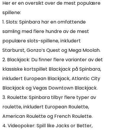
Her er en oversikt over de mest populære
spillene:
1. Slots: Spinbara har en omfattende
samling med flere hundre av de mest
populære slots-spillene, inkludert
Starburst, Gonzo’s Quest og Mega Moolah.
2. Blackjack: Du finner flere varianter av det
klassiske kortspillet Blackjack på Spinbara,
inkludert European Blackjack, Atlantic City
Blackjack og Vegas Downtown Blackjack.
3. Roulette: Spinbara tilbyr flere typer av
roulette, inkludert European Roulette,
American Roulette og French Roulette.
4. Videopoker: Spill like Jacks or Better,