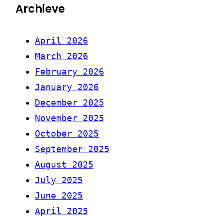
Archieve
April 2026
March 2026
February 2026
January 2026
December 2025
November 2025
October 2025
September 2025
August 2025
July 2025
June 2025
April 2025