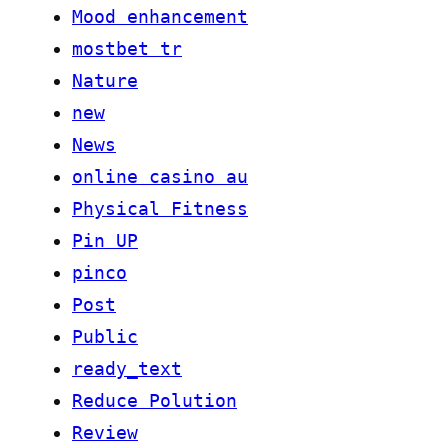
Mood enhancement
mostbet tr
Nature
new
News
online casino au
Physical Fitness
Pin UP
pinco
Post
Public
ready_text
Reduce Polution
Review