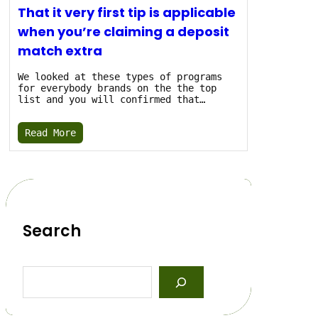
That it very first tip is applicable
when you’re claiming a deposit
match extra
We looked at these types of programs
for everybody brands on the the top
list and you will confirmed that…
Read More
Search
S
e
a
r
c