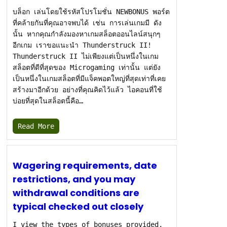
บล็อก เล่นโดยใช้รหัสโปรโมชั่น NEWBONUS พอร์ต
ที่คล้ายกันที่คุณอาจพบได้ เช่น การเล่นเกมมี ดัง
นั้น หากคุณกำลังมองหาเกมสล็อตออนไลน์สนุกๆ
อีกเกม เราขอแนะนำ Thunderstruck II!
Thunderstruck II ไม่เพียงแต่เป็นหนึ่งในเกม
สล็อตที่ดีที่สุดของ Microgaming เท่านั้น แต่ยัง
เป็นหนึ่งในเกมสล็อตที่มีแจ็คพอตใหญ่ที่สุดเท่าที่เคย
สร้างมาอีกด้วย อย่างที่คุณคิดไว้แล้ว ไอคอนที่ใช้
บ่อยที่สุดในสล็อตนี้คือ…
Read More
Wagering requirements, date
restrictions, and you may
withdrawal conditions are
typical checked out closely
I view the types of bonuses provided,