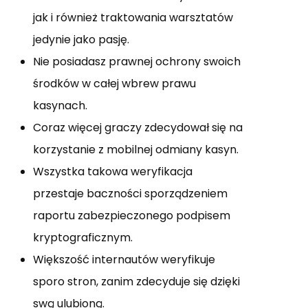
jak i również traktowania warsztatów
jedynie jako pasję.
Nie posiadasz prawnej ochrony swoich
środków w całej wbrew prawu
kasynach.
Coraz więcej graczy zdecydował się na
korzystanie z mobilnej odmiany kasyn.
Wszystka takowa weryfikacja
przestaje baczności sporządzeniem
raportu zabezpieczonego podpisem
kryptograficznym.
Większość internautów weryfikuje
sporo stron, zanim zdecyduje się dzięki
swą ulubioną.