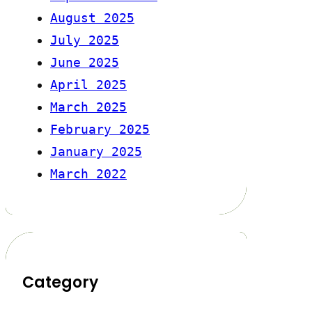
August 2025
July 2025
June 2025
April 2025
March 2025
February 2025
January 2025
March 2022
Category