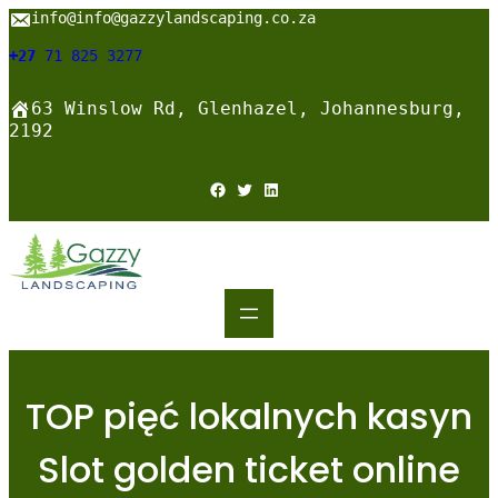
Skip
info@info@gazzylandscaping.co.za
to
content
+27
71 825 3277
63 Winslow Rd, Glenhazel, Johannesburg,
2192
Facebook
Twitter
LinkedIn
TOP pięć lokalnych kasyn
Slot golden ticket online