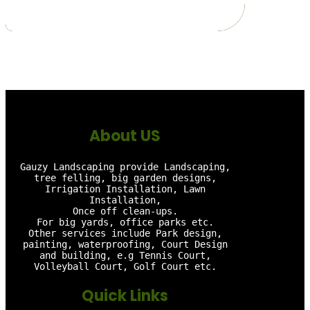
About US
Gauzy Landscaping provide Landscaping,
tree felling, big garden designs,
Irrigation Installation, Lawn
Installation,
Once off clean-ups.
For big yards, office parks etc.
Other services include Park design,
painting, waterproofing, Court Design
and building, e.g Tennis Court,
Volleyball Court, Golf Court etc.
Quick Links