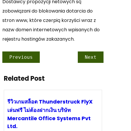
Dostawcy propozycji netowych są
zobowiązani do blokowania dotarcia do
stron www, które czerpią korzyści wraz z
nazw domen internetowych wpisanych do
rejestru hostingów zakazanych.
Previous
Next
Related Post
รีวิวเกมสล็อต Thunderstruck FlyX
เล่นฟรี ไม่ต้องฝากเงิน บริษัท
Mercantile Office Systems Pvt
Ltd.