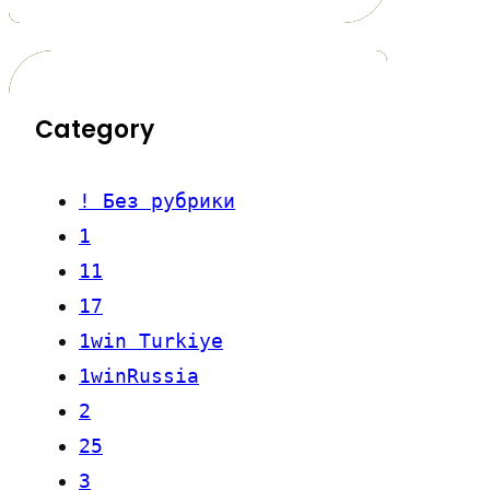
Category
! Без рубрики
1
11
17
1win Turkiye
1winRussia
2
25
3