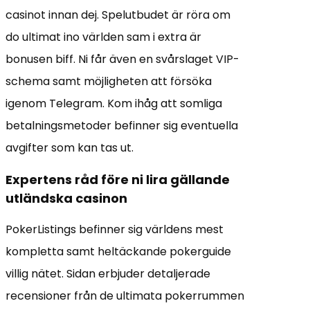
casinot innan dej. Spelutbudet är röra om
do ultimat ino världen sam i extra är
bonusen biff. Ni får även en svårslaget VIP-
schema samt möjligheten att försöka
igenom Telegram. Kom ihåg att somliga
betalningsmetoder befinner sig eventuella
avgifter som kan tas ut.
Expertens råd före ni lira gällande
utländska casinon
PokerListings befinner sig världens mest
kompletta samt heltäckande pokerguide
villig nätet. Sidan erbjuder detaljerade
recensioner från de ultimata pokerrummen