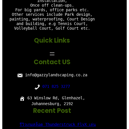
Installation,
Once off clean-ups.
For big yards, office parks etc.
Other services include Park design,
painting, waterproofing, Court Design
and building, e.g Tennis Court,
Volleyball Court, Golf Court etc.
Quick Links
Contact US
info@gazzylandscaping.co.za
071 825 3277
63 Winslow Rd, Glenhazel,
Johannesburg, 2192
Recent Post
รีวิวเกมสล็อต Thunderstruck FlyX เล่น