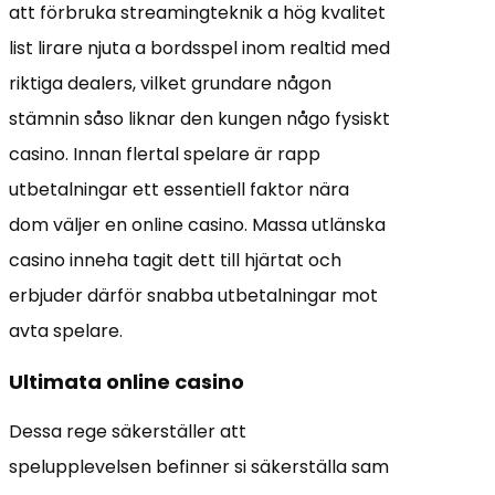
att förbruka streamingteknik a hög kvalitet
list lirare njuta a bordsspel inom realtid med
riktiga dealers, vilket grundare någon
stämnin såso liknar den kungen någo fysiskt
casino. Innan flertal spelare är rapp
utbetalningar ett essentiell faktor nära
dom väljer en online casino. Massa utlänska
casino inneha tagit dett till hjärtat och
erbjuder därför snabba utbetalningar mot
avta spelare.
Ultimata online casino
Dessa rege säkerställer att
spelupplevelsen befinner si säkerställa sam