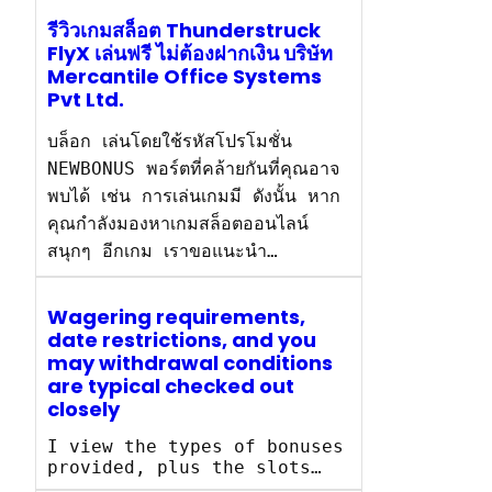
รีวิวเกมสล็อต Thunderstruck
FlyX เล่นฟรี ไม่ต้องฝากเงิน บริษัท
Mercantile Office Systems
Pvt Ltd.
บล็อก เล่นโดยใช้รหัสโปรโมชั่น
NEWBONUS พอร์ตที่คล้ายกันที่คุณอาจ
พบได้ เช่น การเล่นเกมมี ดังนั้น หาก
คุณกำลังมองหาเกมสล็อตออนไลน์
สนุกๆ อีกเกม เราขอแนะนำ…
Wagering requirements,
date restrictions, and you
may withdrawal conditions
are typical checked out
closely
I view the types of bonuses
provided, plus the slots…