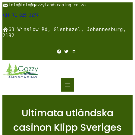
Skip
info@info@gazzylandscaping.co.za
to
content
+27
71 825 3277
63 Winslow Rd, Glenhazel, Johannesburg,
2192
Facebook
Twitter
LinkedIn
Ultimata utländska
casinon Klipp Sveriges