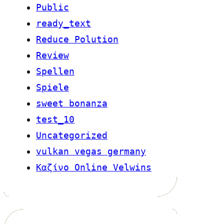
Public
ready_text
Reduce Polution
Review
Spellen
Spiele
sweet bonanza
test_10
Uncategorized
vulkan vegas germany
Καζίνο Online Velwins