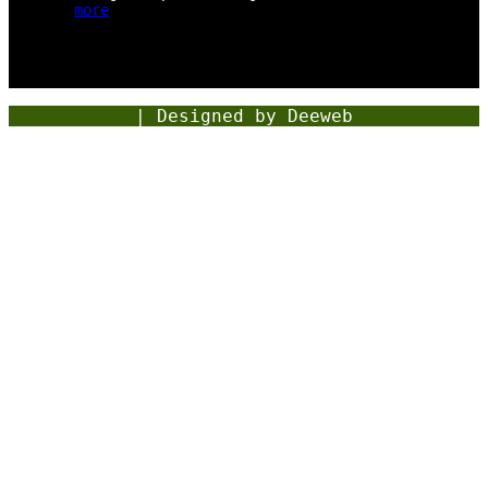
s
:
more
d
X
t
e
M
a
เ
t
o
i
t
i
ล่
f
g
e
p
i
l
r
น
i
m
i
e
s
ฟ
m
o
s
| Designed by
Deeweb
a
e
รี
r
t
p
d
i
r
ไ
p
i
G
i
l
ม่
a
r
c
i
t
ต้
a
t
c
e
t
i
อ
a
p
i
o
b
ง
e
f
n
l
r
i
s
ฝ
e
c
c
,
w
า
e
a
a
h
n
ก
B
n
e
t
i
d
เ
n
a
s
y
y
งิ
g
c
o
o
e
น
a
u
u
-
O
m
บ
’
t
n
a
r
ริ
o
l
y
e
t
i
w
ษั
c
a
n
i
l
ท