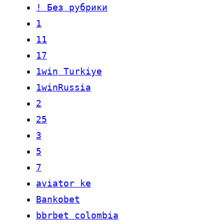
! Без рубрики
1
11
17
1win Turkiye
1winRussia
2
25
3
5
7
aviator ke
Bankobet
bbrbet colombia