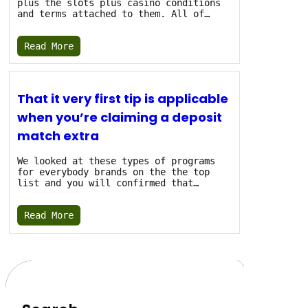
plus the slots plus casino conditions
and terms attached to them. All of…
Read More
That it very first tip is applicable
when you’re claiming a deposit
match extra
We looked at these types of programs
for everybody brands on the the top
list and you will confirmed that…
Read More