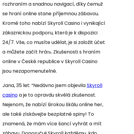
rozhraním a snadnou navigací, díky čemuž
se hraní online stane příjemnou zábavou.
Kromě toho nabízí Skyroll Casino i vynikající
zákaznickou podporu, která je k dispozici
24/7. Vše, co musíte udělat, je si založit účet
a můžete začít hráть. Zkušenosti s hraním
online v České republice v Skyroll Casino
jsou nezapomenutelné.
Jana, 35 let: “Nedávno jsem objevila
Skyroll
casino
a je to opravdu skvělá zkušenost.
Nejenom, že nabízí širokou škálu online her,
ale také získávejte bezplatné spiny! To
znamená, že mám více šancí vyhrát a mít
zábavu. Doporučuji Skyroll každému, kdo