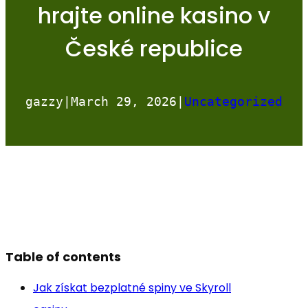
hrajte online kasino v
České republice
gazzy
|
March 29, 2026
|
Uncategorized
Table of contents
Jak získat bezplatné spiny ve Skyroll