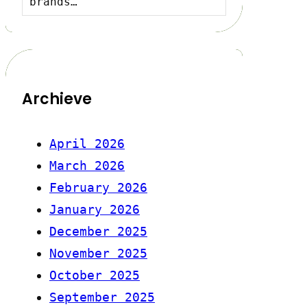
brands…
Archieve
April 2026
March 2026
February 2026
January 2026
December 2025
November 2025
October 2025
September 2025