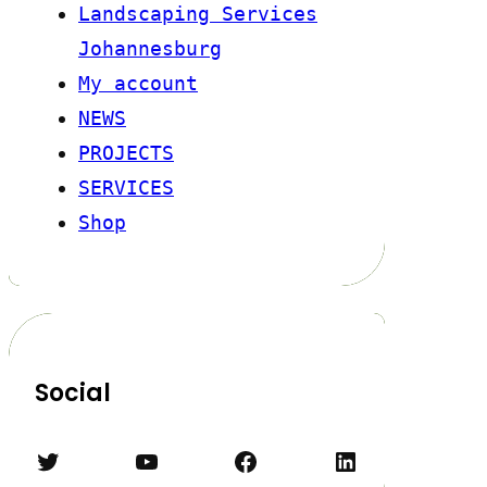
Landscaping Services
Johannesburg
My account
NEWS
PROJECTS
SERVICES
Shop
Social
Twitter
YouTube
Facebook
LinkedIn