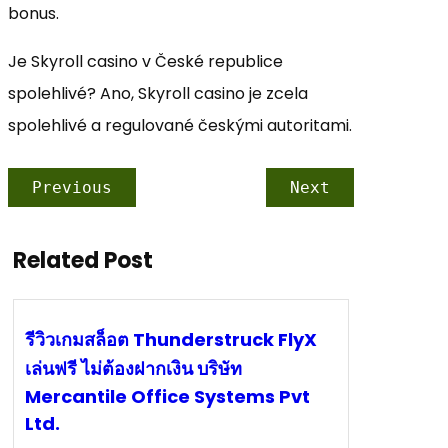
bonus.
Je Skyroll casino v České republice
spolehlivé? Ano, Skyroll casino je zcela
spolehlivé a regulované českými autoritami.
Previous
Next
Related Post
รีวิวเกมสล็อต Thunderstruck FlyX
เล่นฟรี ไม่ต้องฝากเงิน บริษัท
Mercantile Office Systems Pvt
Ltd.