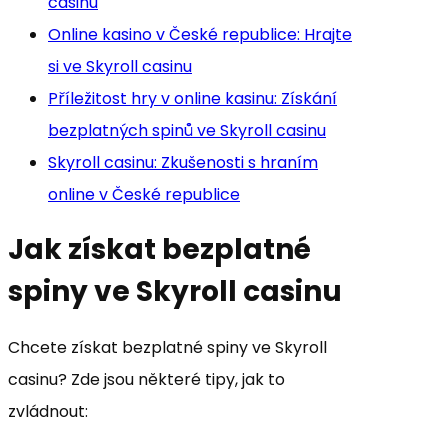
casinu
Online kasino v České republice: Hrajte
si ve Skyroll casinu
Příležitost hry v online kasinu: Získání
bezplatných spinů ve Skyroll casinu
Skyroll casinu: Zkušenosti s hraním
online v České republice
Jak získat bezplatné
spiny ve Skyroll casinu
Chcete získat bezplatné spiny ve Skyroll
casinu? Zde jsou některé tipy, jak to
zvládnout: