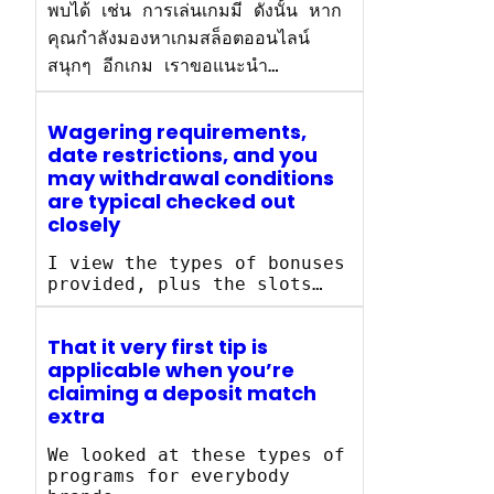
พบได้ เช่น การเล่นเกมมี ดังนั้น หาก
คุณกำลังมองหาเกมสล็อตออนไลน์
สนุกๆ อีกเกม เราขอแนะนำ…
Wagering requirements,
date restrictions, and you
may withdrawal conditions
are typical checked out
closely
I view the types of bonuses
provided, plus the slots…
That it very first tip is
applicable when you’re
claiming a deposit match
extra
We looked at these types of
programs for everybody