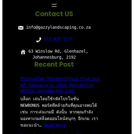
Contact US
info@gazzylandscaping.co.za
071 825 3277
63 Winslow Rd, Glenhazel,
Johannesburg, 2192
Recent Post
รีวิวเกมสล็อต Thunderstruck FlyX เล่น
ฟรี ไม่ต้องฝากเงิน บริษัท Mercantile
Office Systems Pvt Ltd.
บล็อก เล่นโดยใช้รหัสโปรโมชั่น
NEWBONUS พอร์ตที่คล้ายกันที่คุณอาจพบได้
เช่น การเล่นเกมมี ดังนั้น หากคุณกำลัง
มองหาเกมสล็อตออนไลน์สนุกๆ อีกเกม เรา
:
ขอแนะนำ…
Read more
รี