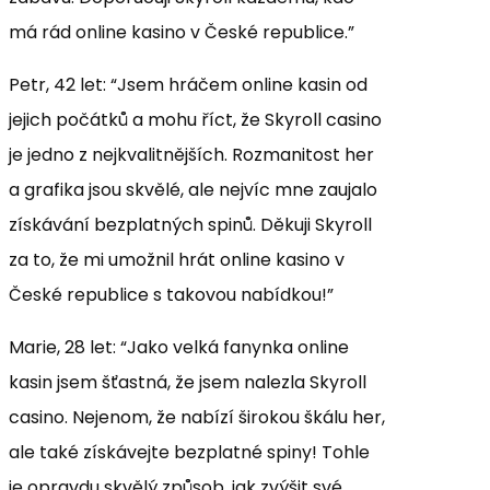
má rád online kasino v České republice.”
Petr, 42 let: “Jsem hráčem online kasin od
jejich počátků a mohu říct, že Skyroll casino
je jedno z nejkvalitnějších. Rozmanitost her
a grafika jsou skvělé, ale nejvíc mne zaujalo
získávání bezplatných spinů. Děkuji Skyroll
za to, že mi umožnil hrát online kasino v
České republice s takovou nabídkou!”
Marie, 28 let: “Jako velká fanynka online
kasin jsem šťastná, že jsem nalezla Skyroll
casino. Nejenom, že nabízí širokou škálu her,
ale také získávejte bezplatné spiny! Tohle
je opravdu skvělý způsob, jak zvýšit své