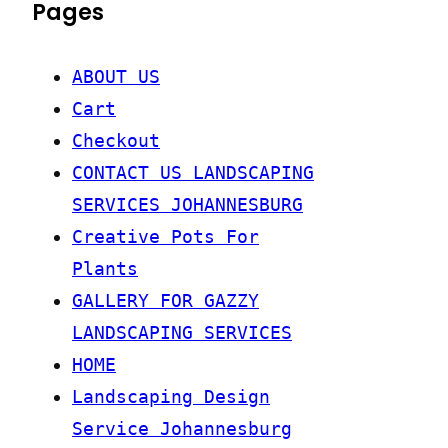
Pages
ABOUT US
Cart
Checkout
CONTACT US LANDSCAPING
SERVICES JOHANNESBURG
Creative Pots For
Plants
GALLERY FOR GAZZY
LANDSCAPING SERVICES
HOME
Landscaping Design
Service Johannesburg