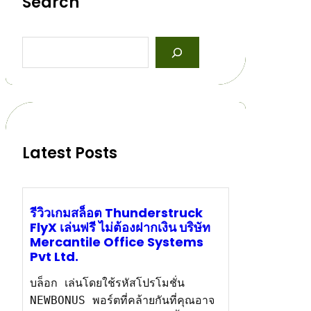
Search
S
e
a
r
c
h
Latest Posts
รีวิวเกมสล็อต Thunderstruck
FlyX เล่นฟรี ไม่ต้องฝากเงิน บริษัท
Mercantile Office Systems
Pvt Ltd.
บล็อก เล่นโดยใช้รหัสโปรโมชั่น
NEWBONUS พอร์ตที่คล้ายกันที่คุณอาจ