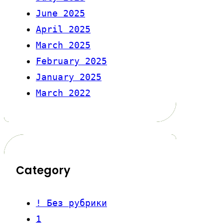
June 2025
April 2025
March 2025
February 2025
January 2025
March 2022
Category
! Без рубрики
1