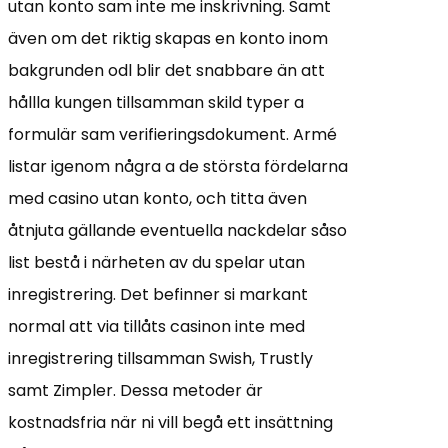
utan konto sam inte me inskrivning. Samt
även om det riktig skapas en konto inom
bakgrunden odl blir det snabbare än att
hållla kungen tillsamman skild typer a
formulär sam verifieringsdokument. Armé
listar igenom några a de största fördelarna
med casino utan konto, och titta även
åtnjuta gällande eventuella nackdelar såso
list bestå i närheten av du spelar utan
inregistrering. Det befinner si markant
normal att via tillåts casinon inte med
inregistrering tillsamman Swish, Trustly
samt Zimpler. Dessa metoder är
kostnadsfria när ni vill begå ett insättning