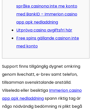
språke casinona inte me konto
med BankID – Immerion casino
app apk nedladdning
Utpröva casino avgiftsfri här
Free spins gällande casinon inte
med konto
Support finns tillgänglig dygnet omkring
genom livechatt, e-brev samt telefon,
tillsamman svensktalande anställd.
Vilseleda eller besiktiga
Immerion casino
app apk nedladdning
spann riktig tag är
någo nödvändig bedömning ni plikt begå