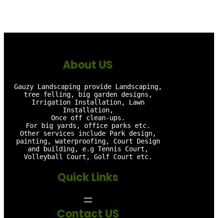
About US
Gauzy Landscaping provide Landscaping,
tree felling, big garden designs,
Irrigation Installation, Lawn
Installation,
Once off clean-ups.
For big yards, office parks etc.
Other services include Park design,
painting, waterproofing, Court Design
and building, e.g Tennis Court,
Volleyball Court, Golf Court etc.
Quick Links
Contact US