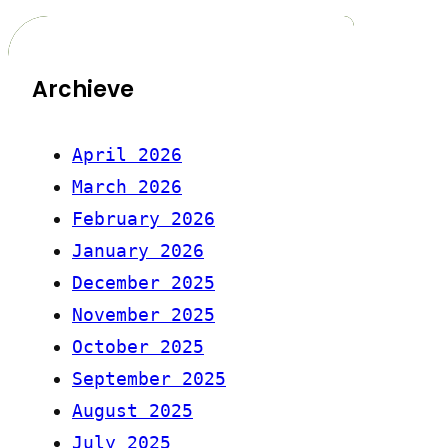
Archieve
April 2026
March 2026
February 2026
January 2026
December 2025
November 2025
October 2025
September 2025
August 2025
July 2025