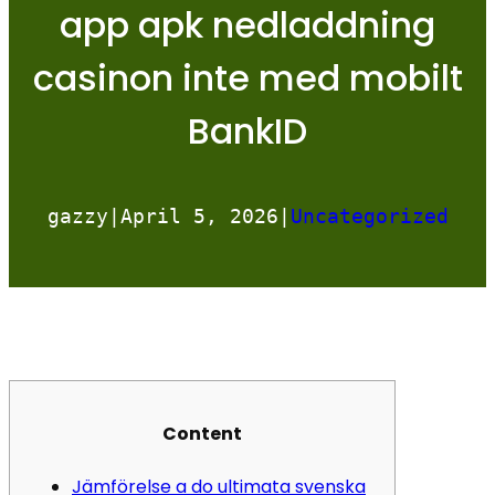
app apk nedladdning
casinon inte med mobilt
BankID
gazzy
|
April 5, 2026
|
Uncategorized
Content
Jämförelse a do ultimata svenska