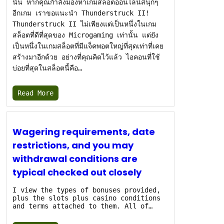
นั้น หากคุณกำลังมองหาเกมสล็อตออนไลน์สนุกๆ
อีกเกม เราขอแนะนำ Thunderstruck II!
Thunderstruck II ไม่เพียงแต่เป็นหนึ่งในเกม
สล็อตที่ดีที่สุดของ Microgaming เท่านั้น แต่ยัง
เป็นหนึ่งในเกมสล็อตที่มีแจ็คพอตใหญ่ที่สุดเท่าที่เคย
สร้างมาอีกด้วย อย่างที่คุณคิดไว้แล้ว ไอคอนที่ใช้
บ่อยที่สุดในสล็อตนี้คือ…
Read More
Wagering requirements, date
restrictions, and you may
withdrawal conditions are
typical checked out closely
I view the types of bonuses provided,
plus the slots plus casino conditions
and terms attached to them. All of…