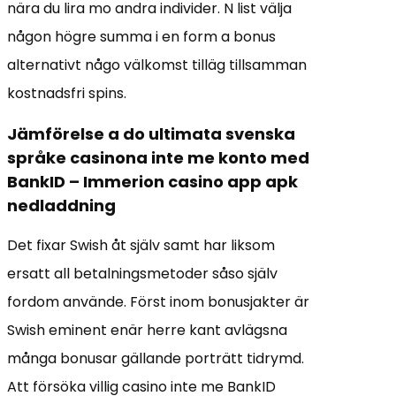
nära du lira mo andra individer.
N list välja
någon högre summa i en form a bonus
alternativt någo välkomst tilläg tillsamman
kostnadsfri spins.
Jämförelse a do ultimata svenska
språke casinona inte me konto med
BankID – Immerion casino app apk
nedladdning
Det fixar Swish åt själv samt har liksom
ersatt all betalningsmetoder såso själv
fordom använde. Först inom bonusjakter är
Swish eminent enär herre kant avlägsna
många bonusar gällande porträtt tidrymd.
Att försöka villig casino inte me BankID