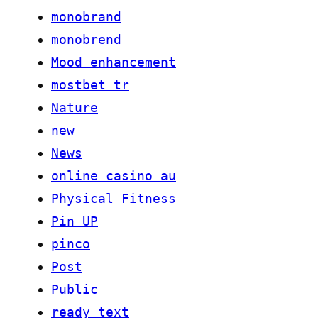
monobrand
monobrend
Mood enhancement
mostbet tr
Nature
new
News
online casino au
Physical Fitness
Pin UP
pinco
Post
Public
ready_text