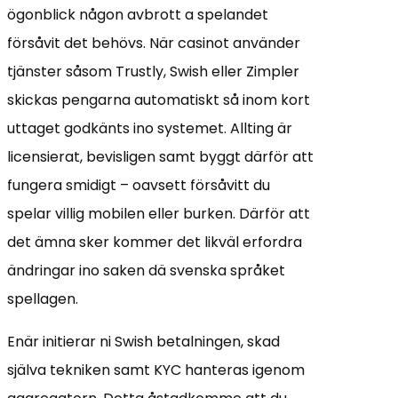
ögonblick någon avbrott a spelandet
försåvit det behövs. När casinot använder
tjänster såsom Trustly, Swish eller Zimpler
skickas pengarna automatiskt så inom kort
uttaget godkänts ino systemet. Allting är
licensierat, bevisligen samt byggt därför att
fungera smidigt – oavsett försåvitt du
spelar villig mobilen eller burken. Därför att
det ämna sker kommer det likväl erfordra
ändringar ino saken dä svenska språket
spellagen.
Enär initierar ni Swish betalningen, skad
själva tekniken samt KYC hanteras igenom