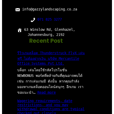
info@gazzylandscaping.co.za
071 825 3277
63 Winslow Rd, Glenhazel,
Johannesburg, 2192
Recent Post
รีวิวเกมสล็อต Thunderstruck FlyX เล่น
ฟรี ไม่ต้องฝากเงิน บริษัท Mercantile
Office Systems Pvt Ltd.
บล็อก เล่นโดยใช้รหัสโปรโมชั่น
NEWBONUS พอร์ตที่คล้ายกันที่คุณอาจพบได้
เช่น การเล่นเกมมี ดังนั้น หากคุณกำลัง
มองหาเกมสล็อตออนไลน์สนุกๆ อีกเกม เรา
:
ขอแนะนำ…
Read more
รี
Wagering requirements, date
วิ
restrictions, and you may
ว
withdrawal conditions are typical
checked out closely
เ